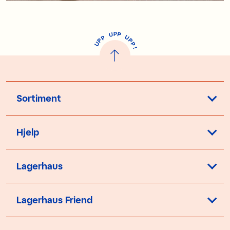
P
U
P
U
P
P
P
U
P
!
Sortiment
Hjelp
Lagerhaus
Lagerhaus Friend