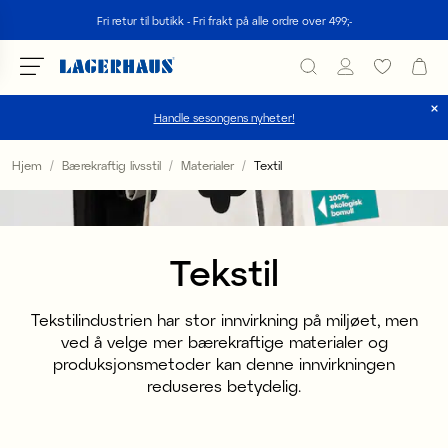
Søk
Fri retur til butikk - Fri frakt på alle ordre over 499;-
Handle sesongens nyheter!
velg språk / valuta
Hjem
Bærekraftig livsstil
Materialer
Textil
DK / EUR
FI / EUR
Tekstil
NO / NKR
Tekstilindustrien har stor innvirkning på miljøet, men
SE / SEK
ved å velge mer bærekraftige materialer og
produksjonsmetoder kan denne innvirkningen
reduseres betydelig.