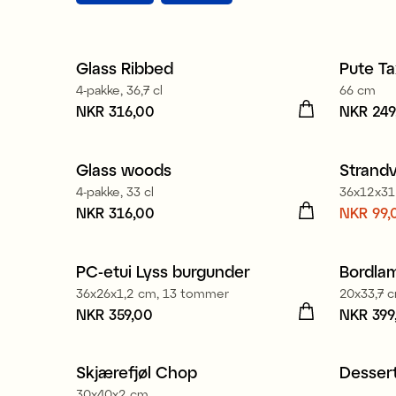
Glass Ribbed
Pute Ta
Nyhe
4-pakke, 36,7 cl
66 cm
Pris
NKR 316,00
:
NKR 316,00
Pris
NKR 249
:
NK
Glass woods
Strand
Nyhet
Sale
4-pakke, 33 cl
36x12x31
Pris
NKR 316,00
:
NKR 316,00
Nåvære
NKR 99,
NKR 99
NKR 29
PC-etui Lyss burgunder
Bordlam
Nyhet
36x26x1,2 cm, 13 tommer
20x33,7 
Pris
NKR 359,00
:
NKR 359,00
Pris
NKR 399
:
NK
Skjærefjøl Chop
Dessert
30x40x2 cm