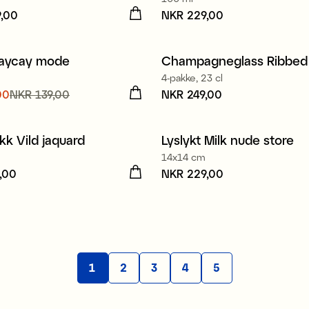
,00
R 109,00
Pris
NKR 229,00
:
NKR 229,00
aycay mode
Champagneglass Ribbed
4-pakke, 23 cl
nde pris
00
NKR 139,00
:
Pris
NKR 249,00
:
NKR 249,00
,00
Forrige pris
:
9,00
kk Vild jaquard
Lyslykt Milk nude store
14x14 cm
,00
R 249,00
Pris
NKR 229,00
:
NKR 229,00
1
2
3
4
5