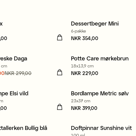
x
Dessertbeger Mini
t
6-pakke
,00
R 249,00
Pris
NKR 354,00
:
NKR 354,00
veske Daga
Potte Care mørkebrun
Nyhet
 cm
18x13,9 cm
nde pris
00
NKR 299,00
:
Pris
NKR 229,00
:
NKR 229,00
,00
Forrige pris
:
9,00
pe Elsi vild
Bordlampe Metric sølv
Nyhet
cm
23x37 cm
,00
R 399,00
Pris
NKR 399,00
:
NKR 399,00
tallerken Bullig blå
Doftpinnar Sunshine vit
100 ml