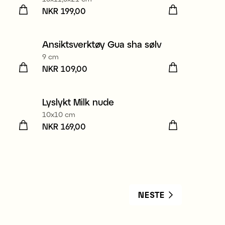
Pris
NKR 199,00
:
NKR 199,00
Ansiktsverktøy Gua sha sølv
Nyhet
9 cm
Pris
NKR 109,00
:
NKR 109,00
Lyslykt Milk nude
10x10 cm
Pris
NKR 169,00
:
NKR 169,00