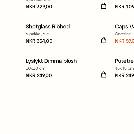
Pris
NKR 329,00
:
NKR 329,00
Pris
NKR 109
:
NK
Shotglass Ribbed
Caps V
Sale
6-pakke, 6 cl
Onesize
Pris
NKR 354,00
:
NKR 354,00
Nåvære
NKR 59,
NKR 59
NKR 13
Lyslykt Dimma blush
Putetre
Nyhet
10x10 cm
45x45 cm
Pris
NKR 249,00
:
NKR 249,00
Pris
NKR 249
:
NK