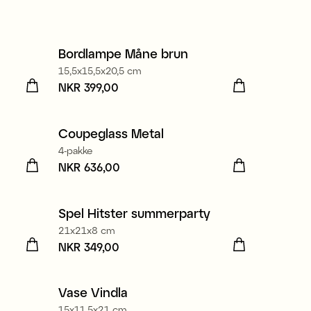
Bordlampe Måne brun
Nyhet
15,5x15,5x20,5 cm
Pris
NKR 399,00
:
NKR 399,00
Coupeglass Metal
4-pakke
Pris
NKR 636,00
:
NKR 636,00
Spel Hitster summerparty
21x21x8 cm
Pris
NKR 349,00
:
NKR 349,00
Vase Vindla
15x11,5x21 cm