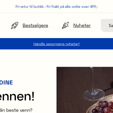
Fri retur til butikk - Fri frakt på alle ordre over 499;-
Søk
Bestselgere
Nyheter
Handle sesongens nyheter!
DINE
ennen!
 din beste venn?