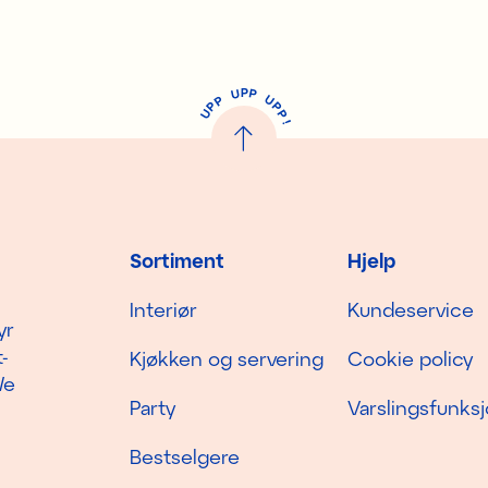
P
U
P
U
P
P
P
U
P
!
Sortiment
Hjelp
Interiør
Kundeservice
yr
-
Kjøkken og servering
Cookie policy
We
Party
Varslingsfunks
Bestselgere