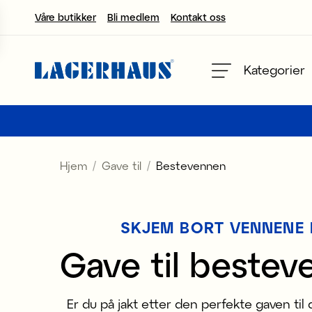
Våre butikker
Bli medlem
Kontakt oss
velg språk / valuta
Kategorier
DK / EUR
FI / EUR
Hjem
Gave til
Bestevennen
NO / NKR
SE / SEK
SKJEM BORT VENNENE 
Gave til bestev
Er du på jakt etter den perfekte gaven til