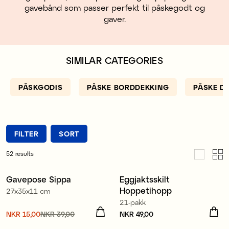
gavebånd som passer perfekt til påskegodt og
gaver.
SIMILAR CATEGORIES
PÅSKGODIS
PÅSKE BORDDEKKING
PÅSKE D
FILTER
SORT
52
results
Gavepose Sippa
Eggjaktsskilt
Sale
Redusert pris
Hoppetihopp
27x35x11 cm
21-pakk
Nåværende pris
NKR 15,00
NKR 39,00
:
Pris
NKR 49,00
:
NKR 49,00
NKR 15,00
Forrige pris
: