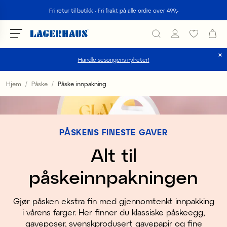
Søk
Fri retur til butikk - Fri frakt på alle ordre over 499;-
Handle sesongens nyheter!
velg språk / valuta
Hjem
Påske
Påske innpakning
DK / EUR
FI / EUR
PÅSKENS FINESTE GAVER
NO / NKR
Alt til
SE / SEK
påskeinnpakningen
Gjør påsken ekstra fin med gjennomtenkt innpakking
i vårens farger. Her finner du klassiske påskeegg,
gaveposer, svenskprodusert gavepapir og fine