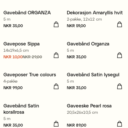
Gavebånd ORGANZA
Dekorasjon Amaryllis hvit
4 for 3
5 m
2-pakke, 12x12 cm
Pris
NKR 35,00
:
NKR 35,00
Pris
NKR 59,00
:
NKR 59,00
Gavepose Sippa
Gavebånd Organza
Sale
4 for 3
14x19x6,5 cm
5 m
Nåværende pris
NKR 10,00
NKR 29,00
:
Pris
NKR 35,00
:
NKR 35,00
NKR 10,00
Forrige pris
:
Resirkulert polyester
NKR 29,00
Gaveposer True colours
Gavebånd Satin lysegul
4 for 3
4-pakke
5 m
Pris
NKR 99,00
:
NKR 99,00
Pris
NKR 35,00
:
NKR 35,00
Gavebånd Satin
Gaveeske Pearl rosa
4 for 3
korallrosa
20,5x26x10,5 cm
5 m
Pris
NKR 35,00
:
NKR 35,00
Pris
NKR 89,00
:
NKR 89,00