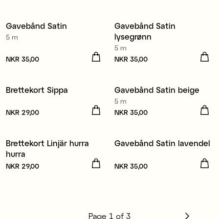
Resirkulert polyester
Resirkulert polyester
Gavebånd Satin
Gavebånd Satin
4 for 3
4 for 3
lysegrønn
5 m
5 m
Pris
NKR 35,00
:
NKR 35,00
Pris
NKR 35,00
:
NKR 35,00
Brettekort Sippa
Gavebånd Satin beige
3 for 2
4 for 3
5 m
Pris
NKR 29,00
:
NKR 29,00
Pris
NKR 35,00
:
NKR 35,00
Resirkulert polyester
Brettekort Linjär hurra
Gavebånd Satin lavendel
4 for 3
hurra
Pris
NKR 29,00
:
NKR 29,00
Pris
NKR 35,00
:
NKR 35,00
Page
1
of
3