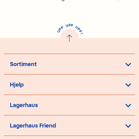
P
U
P
U
P
P
P
U
P
!
Sortiment
Hjelp
Lagerhaus
Lagerhaus Friend