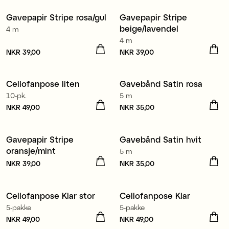
NKR 39,00
Gavepapir Stripe rosa/gul
Gavepapir Stripe
3 for 99 kr
3 for 99 kr
beige/lavendel
4 m
4 m
Pris
NKR 39,00
:
NKR 39,00
Pris
NKR 39,00
:
NKR 39,00
Resirkulert polyester
Cellofanpose liten
Gavebånd Satin rosa
4 for 3
10-pk.
5 m
Pris
NKR 49,00
:
NKR 49,00
Pris
NKR 35,00
:
NKR 35,00
Resirkulert polyester
Gavepapir Stripe
Gavebånd Satin hvit
3 for 99 kr
4 for 3
oransje/mint
5 m
Pris
NKR 39,00
:
NKR 39,00
Pris
NKR 35,00
:
NKR 35,00
Cellofanpose Klar stor
Cellofanpose Klar
5-pakke
5-pakke
Pris
NKR 49,00
:
NKR 49,00
Pris
NKR 49,00
:
NKR 49,00