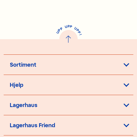
P
U
P
U
P
P
P
U
P
!
Sortiment
Hjelp
Lagerhaus
Lagerhaus Friend