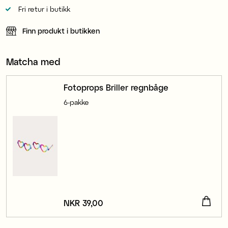
Fri retur i butikk
Finn produkt i butikken
Matcha med
Fotoprops Briller regnbåge
6-pakke
Pris
NKR 39,00
:
NKR 39,00