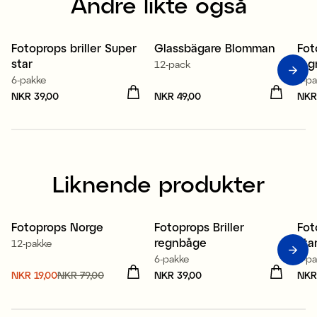
Andre likte også
Fotoprops briller Super
Glassbägare Blomman
Fot
star
reg
12-pack
6-pakke
6-p
Pris
NKR 39,00
:
NKR 39,00
Pris
NKR 49,00
:
NKR 49,00
Pri
NKR
Liknende produkter
Fotoprops Norge
Fotoprops Briller
Fot
Sale
regnbåge
sta
12-pakke
6-pakke
6-p
Nåværende pris
NKR 19,00
NKR 79,00
:
Pris
NKR 39,00
:
NKR 39,00
Pri
NKR
NKR 19,00
Forrige pris
:
NKR 79,00