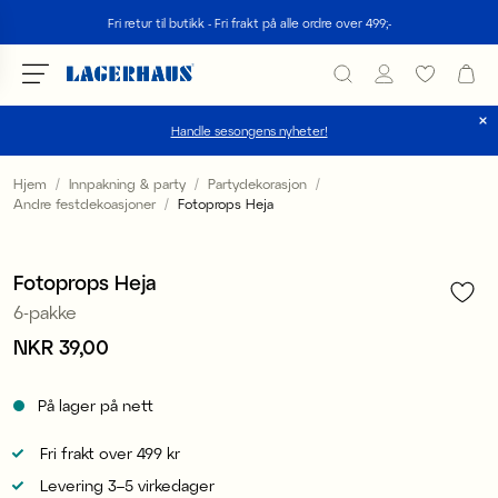
Søk
Fri retur til butikk - Fri frakt på alle ordre over 499;-
Handle sesongens nyheter!
velg språk / valuta
Hjem
Innpakning & party
Partydekorasjon
Andre festdekoasjoner
Fotoprops Heja
1
/
2
DK / EUR
FI / EUR
Fotoprops Heja
6-pakke
NO / NKR
Pris
NKR 39,00
:
NKR 39,00
SE / SEK
På lager på nett
Fri frakt over 499 kr
Levering 3–5 virkedager