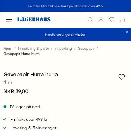
Søk
Fri retur til butikk - Fri frakt på alle ordre over 499;-
Handle sesongens nyheter!
velg språk / valuta
Hjem
Innpakning & party
Innpakking
Gavepapir
Gavepapir Hurra hurra
1
/
4
DK / EUR
3 for 99 kr
FI / EUR
Gavepapir Hurra hurra
4 m
NO / NKR
Pris
NKR 39,00
:
NKR 39,00
SE / SEK
På lager på nett
Fri frakt over 499 kr
Levering 3–5 virkedager