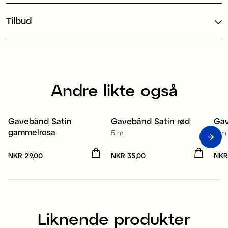
Tilbud
Andre likte også
Re
Gavebånd Satin
Gavebånd Satin rød
Gav
4 for 3
4 for 3
4
gammelrosa
5 m
5 m
Pris
NKR 29,00
:
NKR 29,00
Pris
NKR 35,00
:
NKR 35,00
Pri
NKR
Liknende produkter