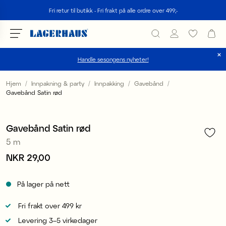
Søk
Fri retur til butikk - Fri frakt på alle ordre over 499;-
Handle sesongens nyheter!
velg språk / valuta
Hjem
Innpakning & party
Innpakking
Gavebånd
Gavebånd Satin rød
1
/
2
DK / EUR
4 for 3
FI / EUR
Gavebånd Satin rød
5 m
NO / NKR
Pris
NKR 29,00
:
NKR 29,00
SE / SEK
På lager på nett
Fri frakt over 499 kr
Levering 3–5 virkedager