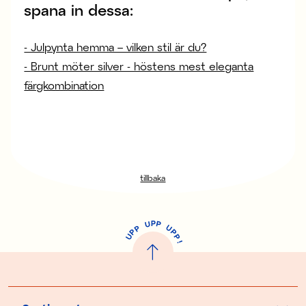
spana in dessa:
- Julpynta hemma – vilken stil är du?
- Brunt möter silver - höstens mest eleganta
färgkombination
tillbaka
P
U
P
U
P
P
P
U
P
!