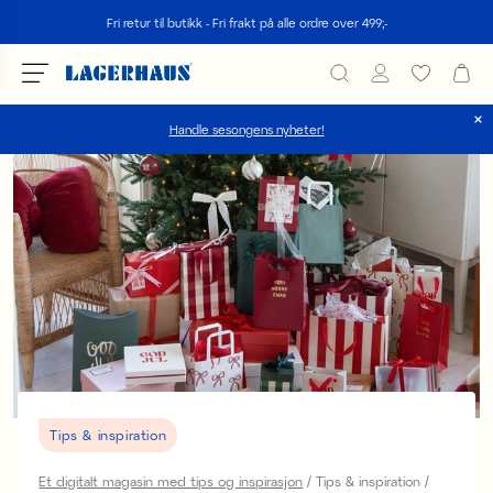
Søk
Fri retur til butikk - Fri frakt på alle ordre over 499;-
Handle sesongens nyheter!
velg språk / valuta
DK / EUR
FI / EUR
NO / NKR
SE / SEK
Tips & inspiration
Et digitalt magasin med tips og inspirasjon
Tips & inspiration