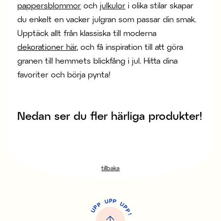
pappersblommor
och
julkulor
i olika stilar skapar
du enkelt en vacker julgran som passar din smak.
Upptäck allt från klassiska till moderna
dekorationer här
, och få inspiration till att göra
granen till hemmets blickfång i jul. Hitta dina
favoriter och börja pynta!
Nedan ser du fler härliga produkter!
tillbaka
P
U
P
U
P
P
P
U
P
!