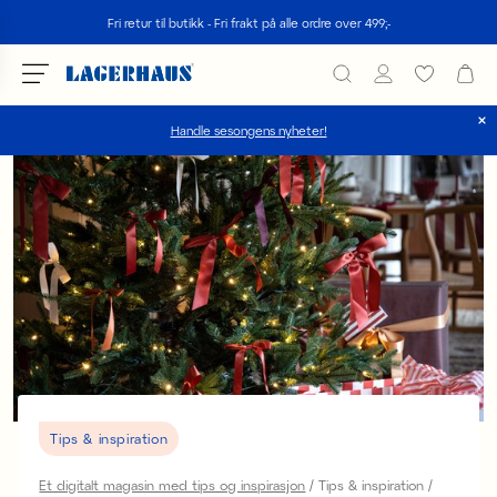
Søk
Fri retur til butikk - Fri frakt på alle ordre over 499;-
Handle sesongens nyheter!
velg språk / valuta
DK / EUR
FI / EUR
NO / NKR
SE / SEK
Tips & inspiration
Et digitalt magasin med tips og inspirasjon
Tips & inspiration