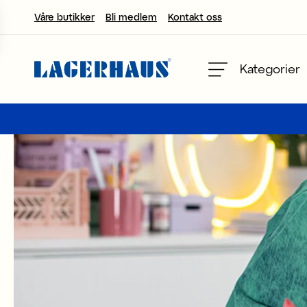
Våre butikker
Bli medlem
Kontakt oss
velg språk / valuta
Kategorier
DK / EUR
FI / EUR
NO / NKR
SE / SEK