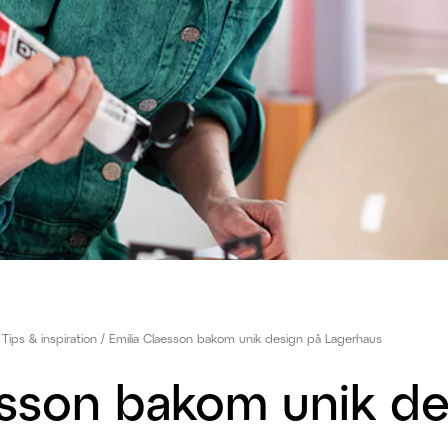
Tips & inspiration
Emilia Claesson bakom unik design på Lagerhaus
esson bakom unik de