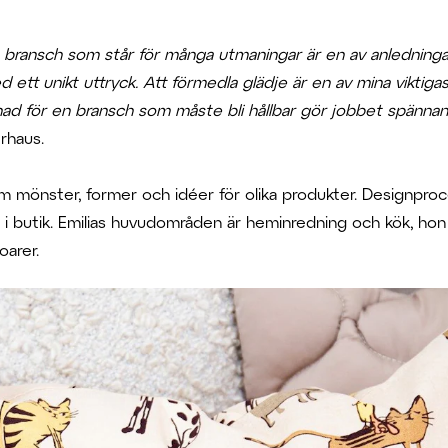
en bransch som står för många utmaningar är en av anledningarna
d ett unikt uttryck. Att förmedla glädje är en av mina viktiga
llnad för en bransch som måste bli hållbar gör jobbet spänna
rhaus.
am mönster, former och idéer för olika produkter. Designpro
r i butik. Emilias huvudområden är heminredning och kök, ho
arer.