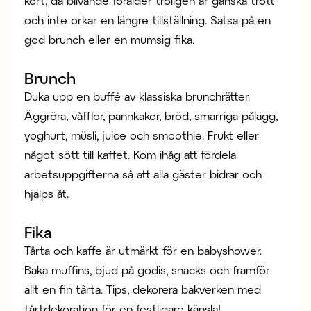
kort, då blivande förälder troligen är ganska trött
och inte orkar en längre tillställning. Satsa på en
god brunch eller en mumsig fika.
Brunch
Duka upp en buffé av klassiska brunchrätter.
Äggröra, våfflor, pannkakor, bröd, smarriga pålägg,
yoghurt, müsli, juice och smoothie. Frukt eller
något sött till kaffet. Kom ihåg att fördela
arbetsuppgifterna så att alla gäster bidrar och
hjälps åt.
Fika
Tårta och kaffe är utmärkt för en babyshower.
Baka muffins, bjud på godis, snacks och framför
allt en fin tårta. Tips, dekorera bakverken med
tårtdekoration
för en festligare känsla!