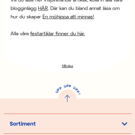
blogginlägg
HÄR
. Där kan du bland annat läsa om
hur du skapar
En möhippa att minnas!
Alla våra
festartiklar finner du här.
tillbaka
P
U
P
U
P
P
P
U
P
!
Sortiment