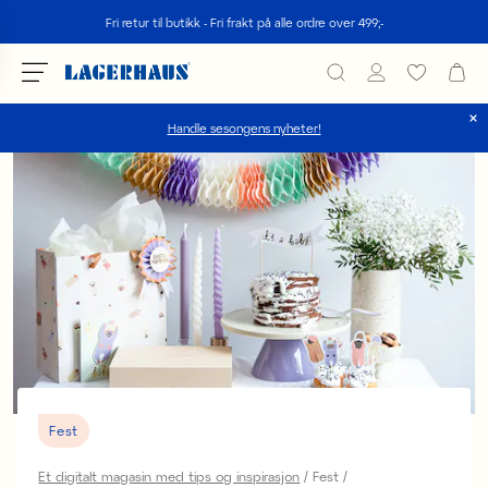
Søk
Fri retur til butikk - Fri frakt på alle ordre over 499;-
Handle sesongens nyheter!
velg språk / valuta
DK / EUR
FI / EUR
NO / NKR
SE / SEK
Fest
Et digitalt magasin med tips og inspirasjon
Fest