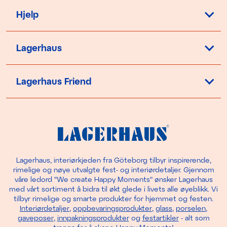
Hjelp
Lagerhaus
Lagerhaus Friend
Lagerhaus, interiørkjeden fra Göteborg tilbyr inspirerende,
rimelige og nøye utvalgte fest- og interiørdetaljer. Gjennom
våre ledord "We create Happy Moments" ønsker Lagerhaus
med vårt sortiment å bidra til økt glede i livets alle øyeblikk. Vi
tilbyr rimelige og smarte produkter for hjemmet og festen.
Interiørdetaljer
,
oppbevaringsprodukter
,
glass
,
porselen
,
gaveposer
,
innpakningsprodukter
og
festartikler
- alt som