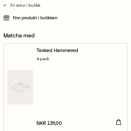
Fri retur i butikk
Finn produkt i butikken
Matcha med
Tesked Hammered
4-pack
Pris
NKR 139,00
:
NKR 139,00