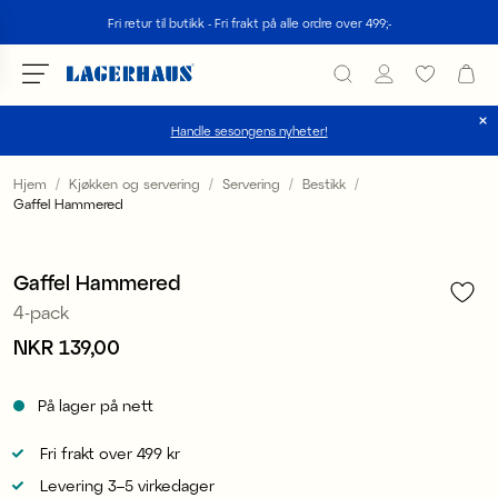
Søk
Fri retur til butikk - Fri frakt på alle ordre over 499;-
Handle sesongens nyheter!
velg språk / valuta
Hjem
Kjøkken og servering
Servering
Bestikk
Gaffel Hammered
1
/
7
DK / EUR
FI / EUR
Gaffel Hammered
4-pack
NO / NKR
Pris
NKR 139,00
:
NKR 139,00
SE / SEK
På lager på nett
Fri frakt over 499 kr
Levering 3–5 virkedager