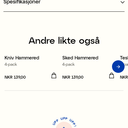
Spesifikasjoner
Andre likte også
Kniv Hammered
Sked Hammered
Te
4-pack
4-pack
4-p
Pris
NKR 139,00
:
NKR 139,00
Pris
NKR 139,00
:
NKR 139,00
Pri
NKR
P
U
P
U
P
P
P
U
P
!