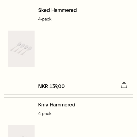
Sked Hammered
4-pack
Pris
NKR 139,00
:
NKR 139,00
Kniv Hammered
4-pack