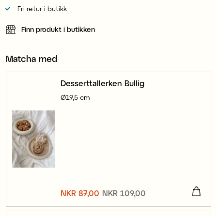
Fri retur i butikk
Finn produkt i butikken
Matcha med
Desserttallerken Bullig
Ø19,5 cm
Nåværende pris
NKR 87,00
NKR 109,00
:
NKR 87,00
Forrige pris
:
NKR 109,00