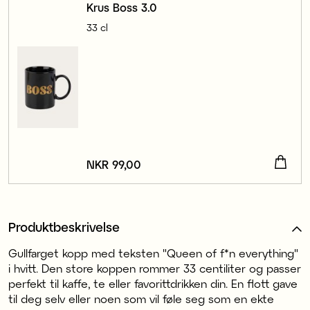
Krus Boss 3.0
33 cl
Pris
NKR 99,00
:
NKR 99,00
Produktbeskrivelse
Gullfarget kopp med teksten "Queen of f*n everything"
i hvitt. Den store koppen rommer 33 centiliter og passer
perfekt til kaffe, te eller favorittdrikken din. En flott gave
til deg selv eller noen som vil føle seg som en ekte