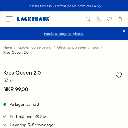
Søk
Fri retur til butikk - Fri frakt på alle ordre over 499;-
Handle sesongens nyheter!
velg språk / valuta
Hjem
Kjøkken og servering
Glass og porselen
Krus
Krus Queen 2.0
1
/
3
DK / EUR
FI / EUR
Krus Queen 2.0
33 cl
NO / NKR
Pris
NKR 99,00
:
NKR 99,00
SE / SEK
På lager på nett
Fri frakt over 499 kr
Levering 3–5 virkedager