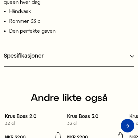
queen hver dag!
Håndvask
Rommer 33 cl
Den perfekte gaven
Spesifikasjoner
Andre likte også
Krus Boss 2.0
Krus Boss 3.0
Kru
32 cl
33 cl
32 c
Pris
NKR 99,00
:
NKR 99,00
Pris
NKR 99,00
:
NKR 99,00
Pri
NKR