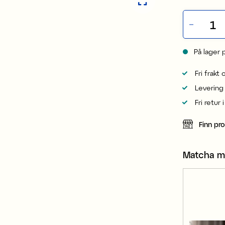
På lager 
Fri frakt
Levering
Fri retur 
Finn pr
Matcha 