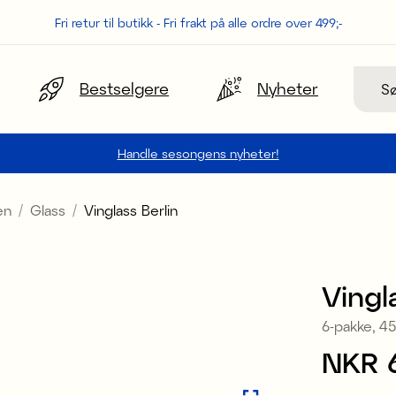
Fri retur til butikk - Fri frakt på alle ordre over 499;-
Søk
Bestselgere
Nyheter
Handle sesongens nyheter!
en
Glass
Vinglass Berlin
Vingl
6-pakke, 45
Pris
NKR 
: