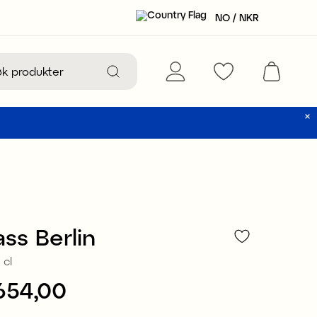
NO / NKR
ass Berlin
 cl
654,00
NKR 654,00