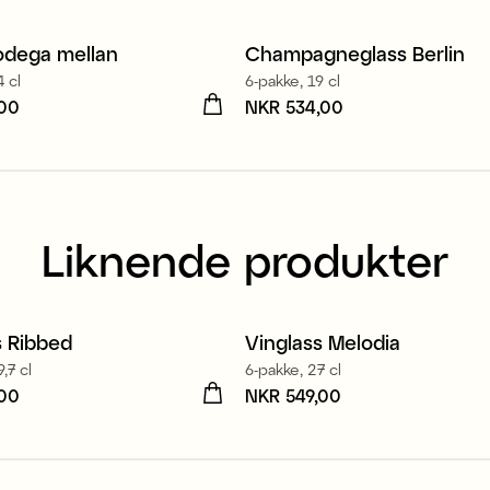
odega mellan
Champagneglass Berlin
4 cl
6-pakke, 19 cl
,00
R 199,00
Pris
NKR 534,00
:
NKR 534,00
Liknende produkter
Produsert i Europa
s Ribbed
Vinglass Melodia
,7 cl
6-pakke, 27 cl
,00
R 396,00
Pris
NKR 549,00
:
NKR 549,00