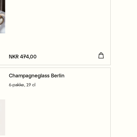
Pris
NKR 474,00
:
NKR 474,00
Champagneglass Berlin
6-pakke, 19 cl