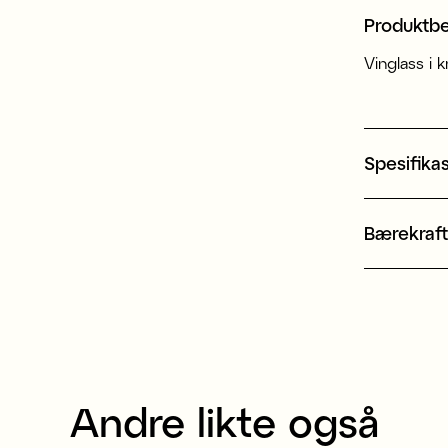
Produktbe
Vinglass i kr
Spesifika
Bærekraf
Andre likte også
ert i Europa
Produsert i Europa