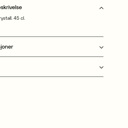
skrivelse
ystall. 45 cl.
sjoner
t
Produsert i Europa