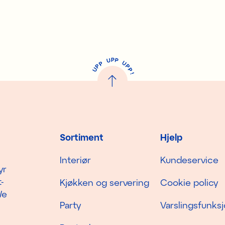
P
U
P
U
P
P
P
U
P
!
Sortiment
Hjelp
Interiør
Kundeservice
yr
-
Kjøkken og servering
Cookie policy
We
Party
Varslingsfunks