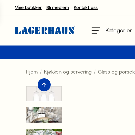
Våre butikker
Bli medlem
Kontakt oss
velg språk / valuta
Kategorier
DK / EUR
FI / EUR
Hjem
Kjøkken og servering
Glass og porsel
NO / NKR
SE / SEK