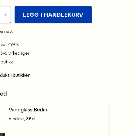
LEGG I HANDLEKURV
på nett
 over 499 kr
 3–5 virkedager
i butikk
odukt i butikken
med
Vannglass Berlin
6-pakke, 37 cl