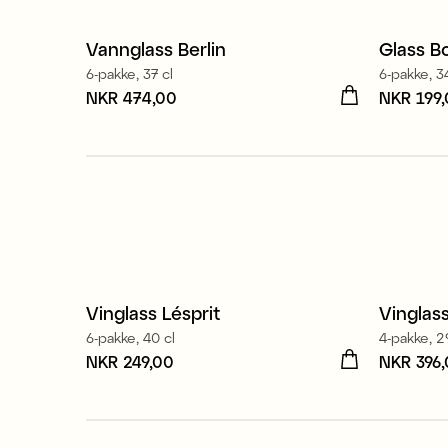
Vannglass Berlin
Glass B
6-pakke, 37 cl
6-pakke, 3
Pris
NKR 474,00
:
NKR 474,00
Pris
NKR 199
:
NK
Produsert i Europa
Vinglass Lésprit
Vinglas
6-pakke, 40 cl
4-pakke, 29
Pris
NKR 249,00
:
NKR 249,00
Pris
NKR 396
:
NK