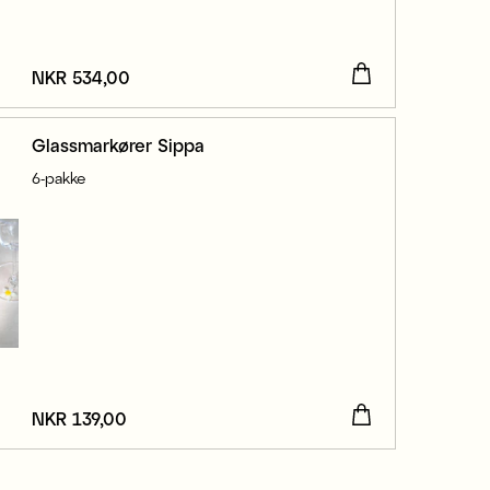
Pris
NKR 534,00
:
NKR 534,00
Glassmarkører Sippa
6-pakke
Pris
NKR 139,00
:
NKR 139,00