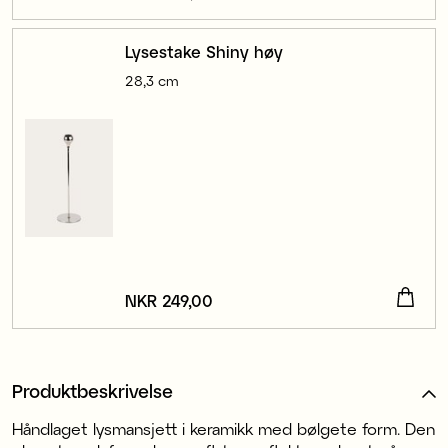
Lysestake Shiny høy
28,3 cm
Pris
NKR 249,00
:
NKR 249,00
Produktbeskrivelse
Håndlaget lysmansjett i keramikk med bølgete form. Den