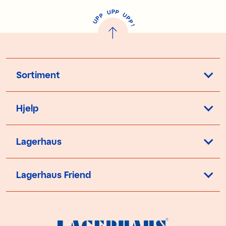
P
U
P
U
P
P
P
U
P
!
Sortiment
Hjelp
Lagerhaus
Lagerhaus Friend