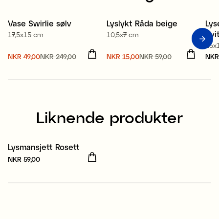
Vase Swirlie sølv
Lyslykt Råda beige
Lys
Sale
Sale
hvi
17,5x15 cm
10,5x7 cm
16x
Nåværende pris
NKR 49,00
NKR 249,00
:
Nåværende pris
NKR 15,00
NKR 59,00
:
Pri
NKR
NKR 49,00
Forrige pris
:
NKR 15,00
Forrige pris
:
NKR 249,00
NKR 59,00
Liknende produkter
Lysmansjett Rosett
Pris
NKR 59,00
:
NKR 59,00