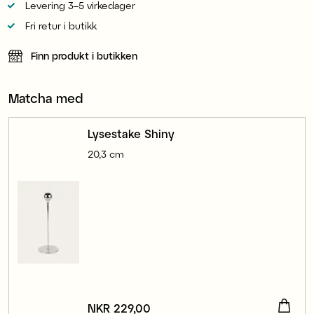
Levering 3–5 virkedager
Fri retur i butikk
Finn produkt i butikken
Matcha med
Lysestake Shiny
20,3 cm
Pris
NKR 229,00
:
NKR 229,00