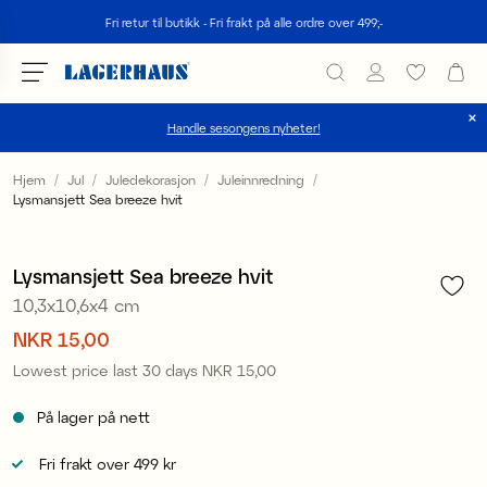
Søk
Fri retur til butikk - Fri frakt på alle ordre over 499;-
Handle sesongens nyheter!
velg språk / valuta
Hjem
Jul
Juledekorasjon
Juleinnredning
Lysmansjett Sea breeze hvit
1
/
2
DK / EUR
Sale
FI / EUR
Lysmansjett Sea breeze hvit
10,3x10,6x4 cm
NO / NKR
Pris
NKR 15,00
:
NKR 15,00
SE / SEK
Lowest price last 30 days
NKR 15,00
Pris
:
NKR 15,00
På lager på nett
Fri frakt over 499 kr