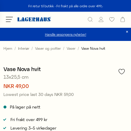
Søk
Fri retur til butikk - Fri frakt på alle ordre over 499;-
Handle sesongens nyheter!
velg språk / valuta
Hjem
Interiør
Vaser og potter
Vaser
Vase Nova hvit
1
/
3
DK / EUR
Sale
Vase Nova hvit
FI / EUR
13x25,5 cm
NO / NKR
Pris
NKR 49,00
:
NKR 49,00
Lowest price last 30 days
NKR 59,00
Pris
:
NKR 59,00
SE / SEK
På lager på nett
Fri frakt over 499 kr
Levering 3–5 virkedager