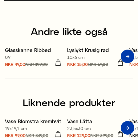
Andre likte også
Glasskanne Ribbed
Lyslykt Krusig rød
Va
Sale
Sale
S
0,9 l
10x6 cm
13,
Nåværende pris
NKR 49,00
NKR 199,00
:
Nåværende pris
NKR 15,00
NKR 69,00
:
Nåv
NKR
NKR 49,00
Forrige pris
:
NKR 15,00
Forrige pris
:
NKR
NKR 199,00
NKR 69,00
NKR
Liknende produkter
Vase Blomstra kremhvit
Vase Lätta
Vas
Sale
Sale
19x19,1 cm
23,5x30 cm
15x
Nåværende pris
NKR 99,00
NKR 349,00
:
Nåværende pris
NKR 129,00
NKR 399,00
:
Pri
NKR