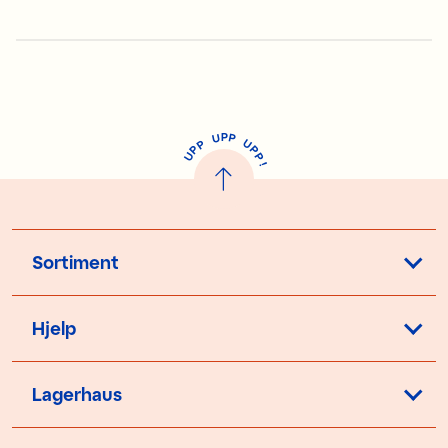
NKR 99,00
Forrige pris
:
NKR 129,00
Forrige pris
:
NKR 349,00
NKR 399,00
P
U
P
U
P
P
P
U
P
!
Sortiment
Hjelp
Lagerhaus