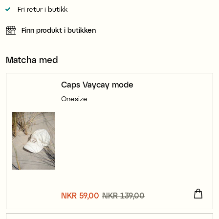
Fri retur i butikk
Finn produkt i butikken
Matcha med
Caps Vaycay mode
Onesize
Nåværende pris
NKR 59,00
NKR 139,00
:
NKR 59,00
Forrige pris
:
NKR 139,00