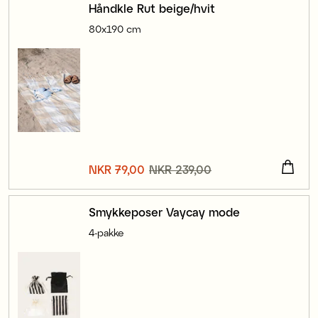
Håndkle Rut beige/hvit
80x190 cm
Nåværende pris
NKR 79,00
NKR 239,00
:
NKR 79,00
Forrige pris
:
NKR 239,00
Smykkeposer Vaycay mode
4-pakke