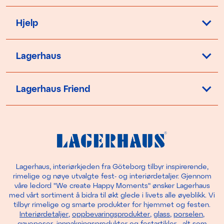
Hjelp
Lagerhaus
Lagerhaus Friend
Lagerhaus, interiørkjeden fra Göteborg tilbyr inspirerende,
rimelige og nøye utvalgte fest- og interiørdetaljer. Gjennom
våre ledord "We create Happy Moments" ønsker Lagerhaus
med vårt sortiment å bidra til økt glede i livets alle øyeblikk. Vi
tilbyr rimelige og smarte produkter for hjemmet og festen.
Interiørdetaljer
,
oppbevaringsprodukter
,
glass
,
porselen
,
gaveposer
,
innpakningsprodukter
og
festartikler
- alt som