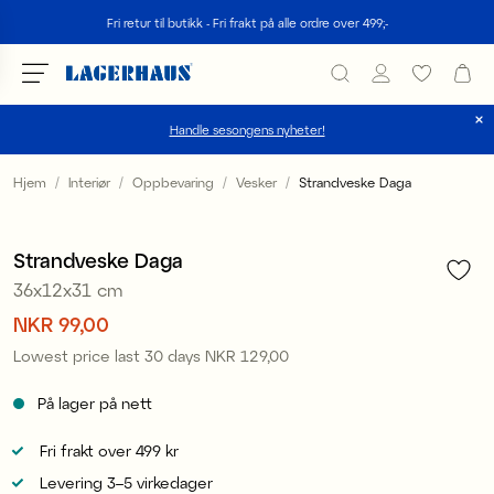
Søk
Fri retur til butikk - Fri frakt på alle ordre over 499;-
Handle sesongens nyheter!
velg språk / valuta
Hjem
Interiør
Oppbevaring
Vesker
Strandveske Daga
1
/
3
DK / EUR
Sale
Strandveske Daga
FI / EUR
36x12x31 cm
NO / NKR
Pris
NKR 99,00
:
NKR 99,00
Lowest price last 30 days
NKR 129,00
Pris
:
NKR 129,00
SE / SEK
På lager på nett
Fri frakt over 499 kr
Levering 3–5 virkedager