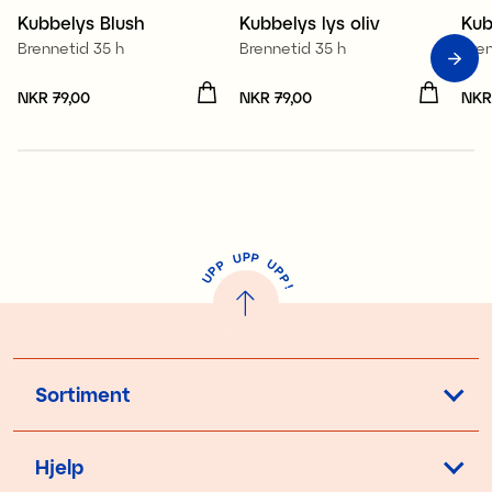
Kubbelys Blush
Kubbelys lys oliv
Kub
Nyhet
Brennetid 35 h
Brennetid 35 h
Bren
Pris
NKR 79,00
:
NKR 79,00
Pris
NKR 79,00
:
NKR 79,00
Pri
NKR
P
U
P
U
P
P
P
U
P
!
Sortiment
Hjelp