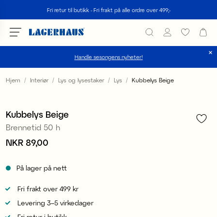
Søk
Fri retur til butikk - Fri frakt på alle ordre over 499;-
Handle sesongens nyheter!
velg språk / valuta
Hjem
Interiør
Lys og lysestaker
Lys
Kubbelys Beige
1
/
2
DK / EUR
Kubbelys Beige
FI / EUR
Brennetid 50 h
NO / NKR
Pris
NKR 89,00
:
NKR 89,00
SE / SEK
På lager på nett
Fri frakt over 499 kr
Levering 3–5 virkedager
Fri retur i butikk