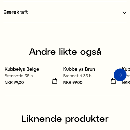
Bærekraft
Andre likte også
100% stearin
100% stearin
1
Kubbelys Beige
Kubbelys Brun
Kub
Brennetid 35 h
Brennetid 35 h
Bre
Pris
NKR 79,00
:
NKR 79,00
Pris
NKR 79,00
:
NKR 79,00
Pri
NKR
Liknende produkter
100% stearin
100% stearin
1