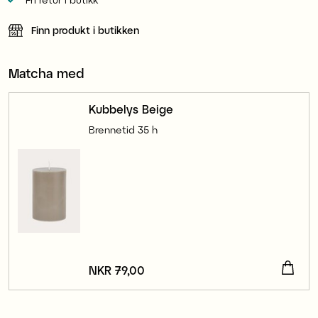
Finn produkt i butikken
Matcha med
Kubbelys Beige
Brennetid 35 h
Pris
NKR 79,00
:
NKR 79,00