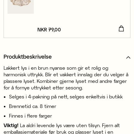
Pris
NKR 79,00
:
NKR 79,00
Produktbeskrivelse
Lakkert lys i en brun nyanse som gir et rolig og
harmonisk uttrykk. Blir et vakkert innslag der du velger å
plassere lyset. Kombiner gjerne lyset med andre farger
for å fornye uttrykket etter sesong.
Selges i 4-pakning på nett, selges enkeltvis i butikk
Brennetid ca. 8 timer
Finnes i flere farger
Viktig!
La aldri levende lys være uten tilsyn. Fjern alt
emballasjemateriale før bruk og plasser lyset i en