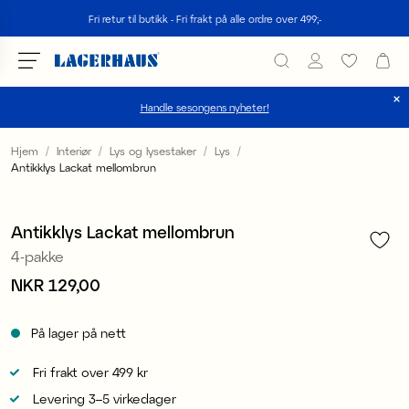
Søk
Fri retur til butikk - Fri frakt på alle ordre over 499;-
Handle sesongens nyheter!
velg språk / valuta
Hjem
Interiør
Lys og lysestaker
Lys
Antikklys Lackat mellombrun
1
/
2
DK / EUR
FI / EUR
Antikklys Lackat mellombrun
4-pakke
NO / NKR
Pris
NKR 129,00
:
NKR 129,00
SE / SEK
På lager på nett
Fri frakt over 499 kr
Levering 3–5 virkedager