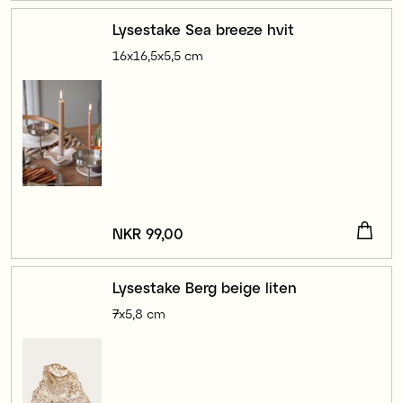
Lysestake Sea breeze hvit
16x16,5x5,5 cm
Pris
NKR 99,00
:
NKR 99,00
Lysestake Berg beige liten
7x5,8 cm