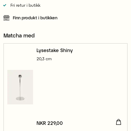
Fri retur i butikk
Finn produkt i butikken
Matcha med
Lysestake Shiny
20,3 cm
Pris
NKR 229,00
:
NKR 229,00