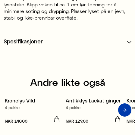
lysestake. Klipp veken til ca. 1 cm før tenning for å
minimere soting og drypping. Plasser lyset på en jevn,
stabil og ikke-brennbar overflate.
Spesifikasjoner
Andre likte også
100% stearin
1
Kronelys Vild
Antikklys Lackat ginger
Kro
4-pakke
4-pakke
4-p
Pris
NKR 140,00
:
NKR 140,00
Pris
NKR 129,00
:
NKR 129,00
Pri
NKR