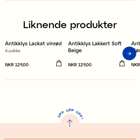
Liknende produkter
Antikklys Lackat vinrød
Antikklys Lakkert Soft
Ant
Nyhet
N
Beige
Mør
4-pakke
Pris
NKR 129,00
:
NKR 129,00
Pris
NKR 129,00
:
NKR 129,00
Pri
NKR
P
U
P
U
P
P
P
U
P
!