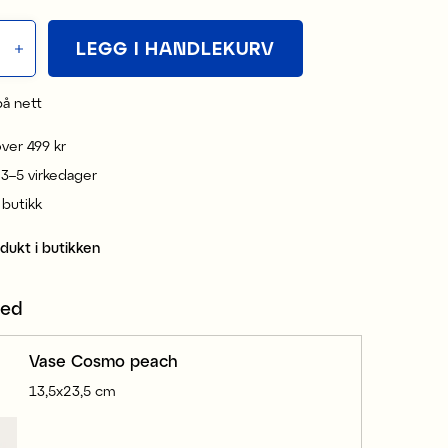
LEGG I HANDLEKURV
på nett
 over 499 kr
 3–5 virkedager
i butikk
odukt i butikken
med
Vase Cosmo peach
13,5x23,5 cm