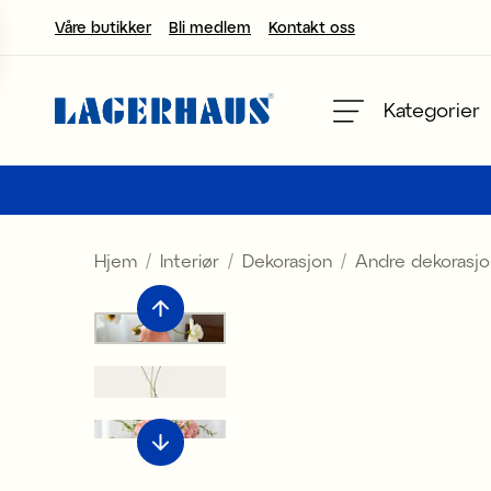
Våre butikker
Bli medlem
Kontakt oss
velg språk / valuta
Kategorier
DK / EUR
FI / EUR
Hjem
Interiør
Dekorasjon
Andre dekorasjo
NO / NKR
SE / SEK