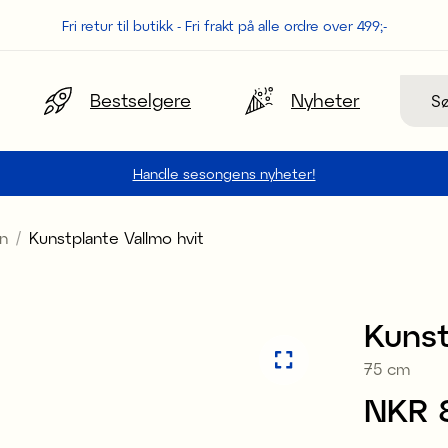
Fri retur til butikk - Fri frakt på alle ordre over 499;-
Søk
Bestselgere
Nyheter
Handle sesongens nyheter!
n
Kunstplante Vallmo hvit
Kunst
75 cm
Pris
NKR 
: