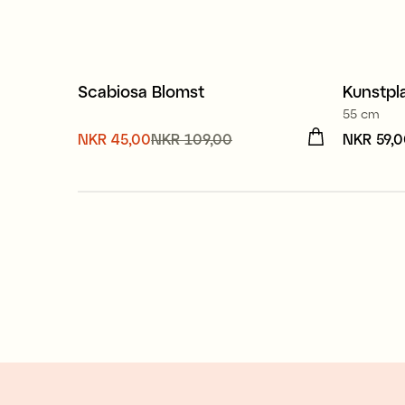
Scabiosa Blomst
Kunstpl
Sale
Nyhe
55 cm
Nåværende pris
NKR 45,00
NKR 109,00
:
Pris
NKR 59,
:
NK
NKR 45,00
Forrige pris
:
NKR 109,00