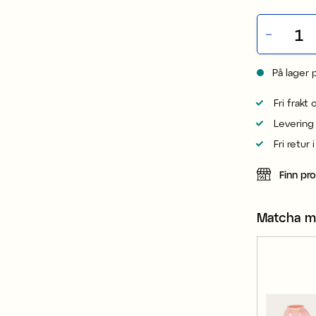
På lager 
Fri frakt
Levering
Fri retur 
Finn pr
Matcha 