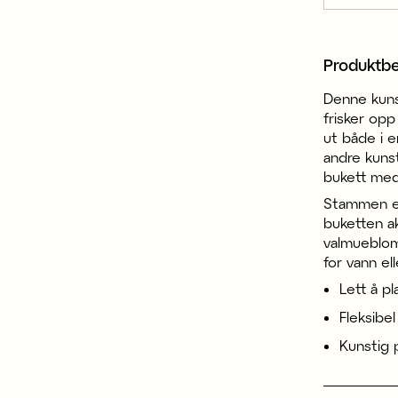
Produktbe
Denne kuns
frisker opp
ut både i 
andre kunst
bukett med 
Stammen er
buketten ak
valmueblom
for vann ell
Lett å p
Fleksibe
Kunstig 