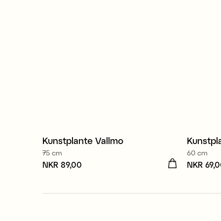
Kunstplante Vallmo
Kunstpl
75 cm
60 cm
Pris
NKR 89,00
:
NKR 89,00
Pris
NKR 69,
:
NK