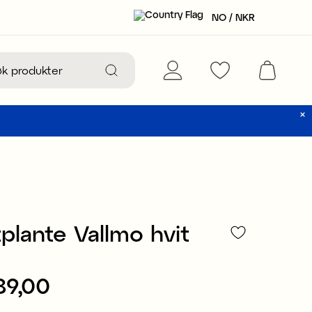
NO / NKR
plante Vallmo hvit
89,00
NKR 89,00