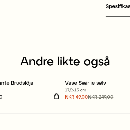
Spesifika
Andre likte også
ante Brudslöja
Vase Swirlie sølv
Sale
17,5x15 cm
00
R 69,00
Nåværende pris
NKR 49,00
NKR 249,00
:
NKR 49,00
Forrige pris
:
NKR 249,00