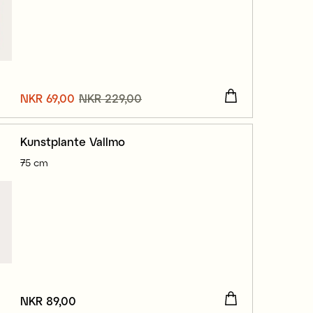
Nåværende pris
NKR 69,00
NKR 229,00
:
NKR 69,00
Forrige pris
:
NKR 229,00
Kunstplante Vallmo
75 cm
Pris
NKR 89,00
:
NKR 89,00