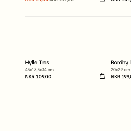
NKR 29,00
Forrige pris
:
NKR 119,00
Hylle Tres
Bordhyl
45x13,5x34 cm
20x29 cm
Pris
NKR 109,00
:
NKR 109,00
Pris
NKR 199
:
NK