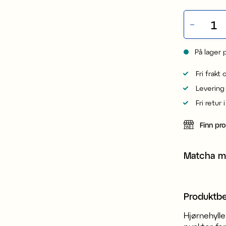
På lager 
Fri frakt
Levering
Fri retur 
Finn pr
Matcha 
Produktbe
Hjørnehylle