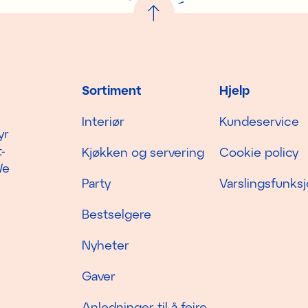
!
Sortiment
Hjelp
Interiør
Kundeservice
yr
-
Kjøkken og servering
Cookie policy
We
Party
Varslingsfunks
Bestselgere
Nyheter
Gaver
Anledninger til å feire