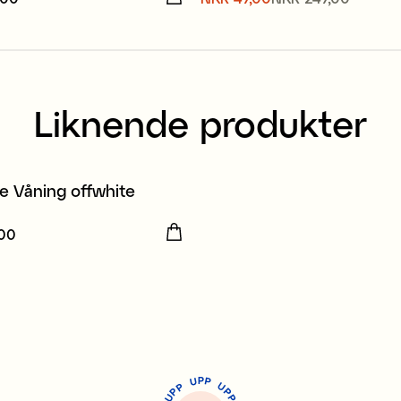
NKR 49,00
Forrige pris
:
NKR 249,00
Liknende produkter
le Våning offwhite
,00
R 199,00
P
U
P
U
P
P
P
U
P