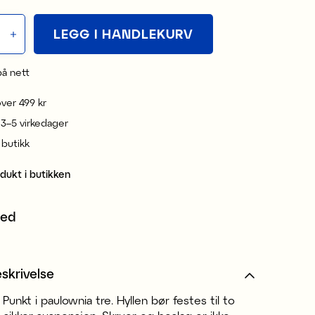
LEGG I HANDLEKURV
på nett
 over 499 kr
 3–5 virkedager
i butikk
odukt i butikken
med
skrivelse
 Punkt i paulownia tre. Hyllen bør festes til to