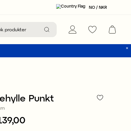
NO / NKR
ehylle Punkt
cm
139,00
NKR 139,00