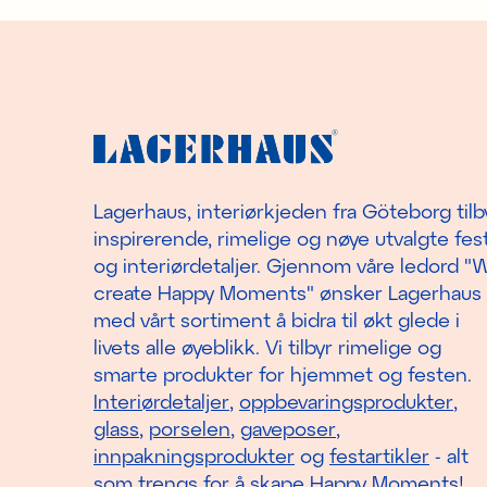
Lagerhaus, interiørkjeden fra Göteborg tilb
inspirerende, rimelige og nøye utvalgte fest
og interiørdetaljer. Gjennom våre ledord "
create Happy Moments" ønsker Lagerhaus
med vårt sortiment å bidra til økt glede i
livets alle øyeblikk. Vi tilbyr rimelige og
smarte produkter for hjemmet og festen.
Interiørdetaljer
,
oppbevaringsprodukter
,
glass
,
porselen
,
gaveposer
,
innpakningsprodukter
og
festartikler
- alt
som trengs for å skape Happy Moments!