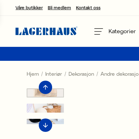
Våre butikker
Bli medlem
Kontakt oss
velg språk / valuta
Kategorier
DK / EUR
FI / EUR
Hjem
Interiør
Dekorasjon
Andre dekorasjo
NO / NKR
SE / SEK