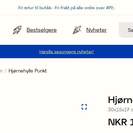
Fri retur til butikk - Fri frakt på alle ordre over 499;-
Søk
Bestselgere
Nyheter
Handle sesongens nyheter!
n
Hjørnehylle Punkt
Hjørn
30x15x17 
Pris
NKR 
: