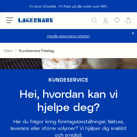
Søk
Fri retur til butikk - Fri frakt på alle ordre over 499;-
Handle sesongens nyheter!
velg språk / valuta
Hjem
Kundservice Företag
DK / EUR
FI / EUR
KUNDESERVICE
NO / NKR
Hei, hvordan kan vi
SE / SEK
hjelpe deg?
Har du frågor kring företagsbeställningar, faktura,
leverans eller större volymer? Vi hjälper dig snabbt
och smidigt.