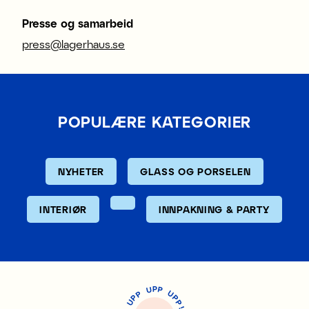
Presse og samarbeid
press@lagerhaus.se
POPULÆRE KATEGORIER
NYHETER
GLASS OG PORSELEN
INTERIØR
INNPAKNING & PARTY
P
U
P
U
P
P
P
U
P
!