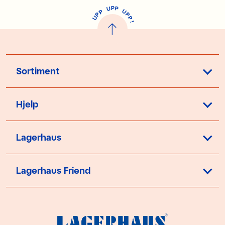
P
U
P
U
P
P
P
U
P
!
Sortiment
Hjelp
Lagerhaus
Lagerhaus Friend