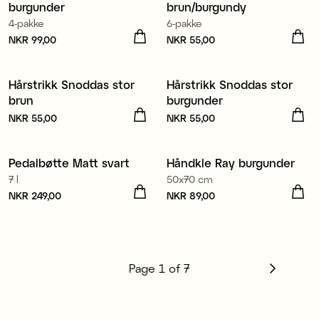
burgunder
brun/burgundy
4-pakke
6-pakke
Pris
NKR 99,00
:
NKR 99,00
Pris
NKR 55,00
:
NKR 55,00
Hårstrikk Snoddas stor
Hårstrikk Snoddas stor
Nyhet
Nyhet
brun
burgunder
Pris
NKR 55,00
:
NKR 55,00
Pris
NKR 55,00
:
NKR 55,00
100% økologisk bomull
Pedalbøtte Matt svart
Håndkle Ray burgunder
Nyhet
7 l
50x70 cm
Pris
NKR 249,00
:
NKR 249,00
Pris
NKR 89,00
:
NKR 89,00
Page
1
of
7