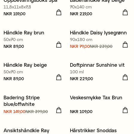
Nyhet
11,8x11x8x7,8
70x140 cm
Pris
NKR 159,00
:
NKR 159,00
Pris
NKR 219,00
:
NKR 219,00
100% økologisk bomull
100% økologisk bomull
Håndkle Ray brun
Håndkle Daisy lysegrønn
Nyhet
Sale
50x70 cm
90x180 cm
Pris
NKR 89,00
:
NKR 89,00
Nåværende pris
NKR 79,00
NKR 239,00
:
NKR 79,00
Forrige pris
:
100% økologisk bomull
NKR 239,00
Håndkle Ray beige
Doftpinnar Sunshine vit
Nyhet
50x70 cm
100 ml
Pris
NKR 89,00
:
NKR 89,00
Pris
NKR 229,00
:
NKR 229,00
Badering Stripe
Veskesmykke Tax Brun
Sale
Nyhet
blue/offwhite
Nåværende pris
NKR 149,00
NKR 399,00
:
Pris
NKR 109,00
:
NKR 109,00
NKR 149,00
Forrige pris
:
100% økologisk bomull
NKR 399,00
Ansiktshåndkle Ray
Hårstrikker Snoddas
Nyhet
Nyhet