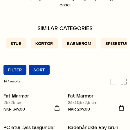
oase.
SIMILAR CATEGORIES
STUE
KONTOR
BARNEROM
SPISESTUE
FILTER
SORT
147
results
Fat Marmor
Fat Marmor
25x25 cm
26x10,5x2,5 cm
Pris
NKR 349,00
:
NKR 349,00
Pris
NKR 299,00
:
NKR 299,00
100% økologisk bomull
PC-etui Lyss burgunder
Badehåndkle Ray brun
Nyhet
Nyhet