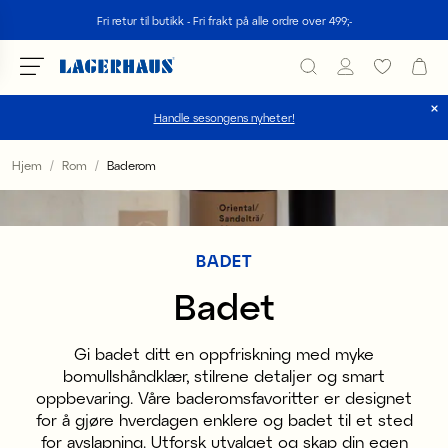
Søk
Fri retur til butikk - Fri frakt på alle ordre over 499;-
Handle sesongens nyheter!
velg språk / valuta
Hjem
Rom
Baderom
DK / EUR
FI / EUR
BADET
NO / NKR
Badet
SE / SEK
Gi badet ditt en oppfriskning med myke
bomullshåndklær, stilrene detaljer og smart
oppbevaring. Våre baderomsfavoritter er designet
for å gjøre hverdagen enklere og badet til et sted
for avslapning. Utforsk utvalget og skap din egen