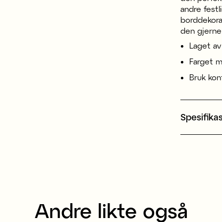
andre festl
borddekora
den gjerne 
Laget av 
Farget m
Bruk konf
Spesifika
Andre likte også