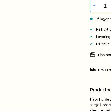
På lager 
Fri frakt
Levering
Fri retur 
Finn pr
Matcha 
Produktbe
Papirkonfet
farget med
den perfekt