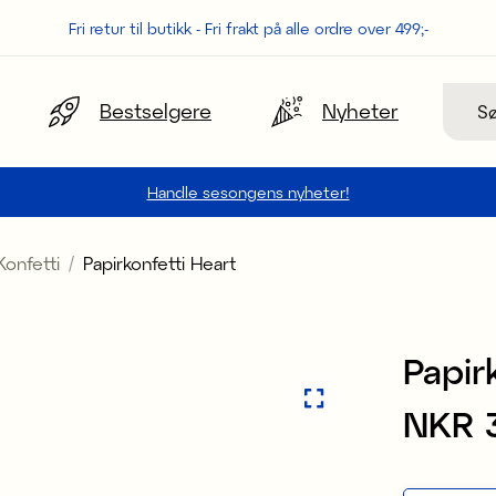
Fri retur til butikk - Fri frakt på alle ordre over 499;-
Søk
Bestselgere
Nyheter
Handle sesongens nyheter!
Konfetti
Papirkonfetti Heart
Papir
Pris
NKR 
: