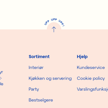
P
U
P
U
P
P
P
U
P
!
Sortiment
Hjelp
Interiør
Kundeservice
yr
-
Kjøkken og servering
Cookie policy
We
Party
Varslingsfunks
Bestselgere