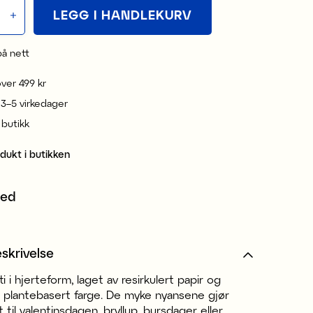
LEGG I HANDLEKURV
på nett
 over 499 kr
 3–5 virkedager
i butikk
odukt i butikken
med
skrivelse
ti i hjerteform, laget av resirkulert papir og
 plantebasert farge. De myke nyansene gjør
 til valentinsdagen, bryllup, bursdager eller