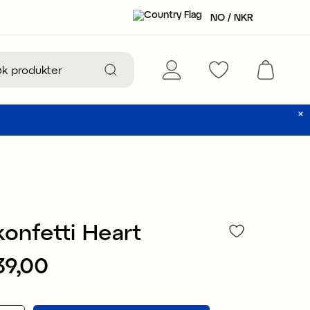
NO / NKR
konfetti Heart
39,00
NKR 39,00