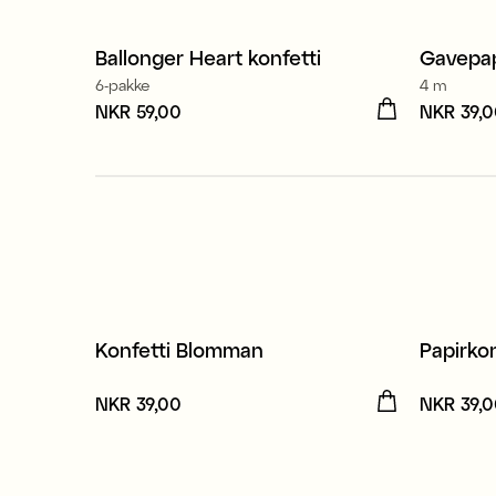
Ballonger Heart konfetti
Gavepap
3 for 
6-pakke
4 m
Pris
NKR 59,00
:
NKR 59,00
Pris
NKR 39,
:
NK
Resirk
Konfetti Blomman
Papirkon
Pris
NKR 39,00
:
NKR 39,00
Pris
NKR 39,
:
NK