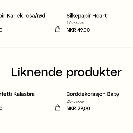
ir Kärlek rosa/rød
Silkepapir Heart
99 kr
10-pakke
00
R 39,00
Pris
NKR 49,00
:
NKR 49,00
Liknende produkter
ulert papir
fetti Kalasbra
Borddekorasjon Baby
20-pakke
00
R 39,00
Pris
NKR 29,00
:
NKR 29,00