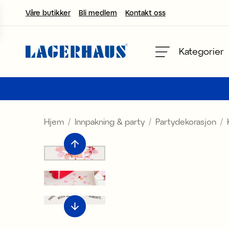
Våre butikker
Bli medlem
Kontakt oss
velg språk / valuta
Kategorier
DK / EUR
FI / EUR
Hjem
Innpakning & party
Partydekorasjon
NO / NKR
SE / SEK