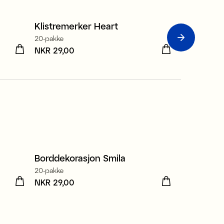
Klistremerker Heart
Postkort Ä
3 for 2
20-pakke
Pris
NKR 29,00
:
NKR 29,00
Pris
NKR 19,00
:
NKR 
Borddekorasjon Smila
20-pakke
Pris
NKR 29,00
:
NKR 29,00