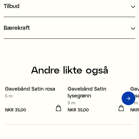
Tilbud
Bærekraft
Andre likte også
Resirkulert polyester
Resirkulert polyester
Gavebånd Satin rosa
Gavebånd Satin
Gav
4 for 3
4 for 3
3
lysegrønn
ros
5 m
5 m
4 m
Pris
NKR 35,00
:
NKR 35,00
Pris
NKR 35,00
:
NKR 35,00
Pri
NKR