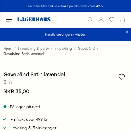
Søk
Fri retur til butikk - Fri frakt på alle ordre over 499;-
Handle sesongens nyheter!
velg språk / valuta
Hjem
Innpakning & party
Innpakking
Gavebånd
Gavebånd Satin lavendel
1
/
7
DK / EUR
4 for 3
FI / EUR
Gavebånd Satin lavendel
5 m
NO / NKR
Pris
NKR 35,00
:
NKR 35,00
SE / SEK
På lager på nett
Fri frakt over 499 kr
Levering 3–5 virkedager