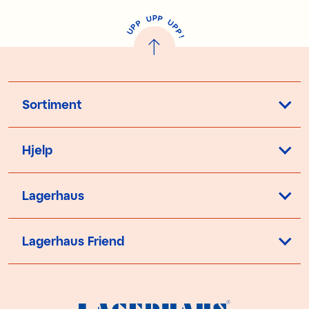
P
U
P
U
P
P
P
U
P
!
Sortiment
Hjelp
Lagerhaus
Lagerhaus Friend