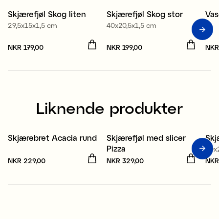
Skjærefjøl Skog liten
Skjærefjøl Skog stor
Vas
29,5x15x1,5 cm
40x20,5x1,5 cm
Pris
NKR 179,00
:
NKR 179,00
Pris
NKR 199,00
:
NKR 199,00
Pri
NKR
Liknende produkter
Skjærebret Acacia rund
Skjærefjøl med slicer
Skj
Pizza
40x
Pris
NKR 229,00
:
NKR 229,00
Pris
NKR 329,00
:
NKR 329,00
Pri
NKR