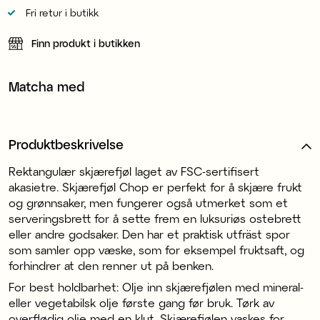
Fri retur i butikk
Finn produkt i butikken
Matcha med
Produktbeskrivelse
Rektangulær skjærefjøl laget av FSC-sertifisert
akasietre. Skjærefjøl Chop er perfekt for å skjære frukt
og grønnsaker, men fungerer også utmerket som et
serveringsbrett for å sette frem en luksuriøs ostebrett
eller andre godsaker. Den har et praktisk utfräst spor
som samler opp væske, som for eksempel fruktsaft, og
forhindrer at den renner ut på benken.
For best holdbarhet: Olje inn skjærefjølen med mineral-
eller vegetabilsk olje første gang før bruk. Tørk av
overflødig olje med en klut. Skjærefjølen vaskes for