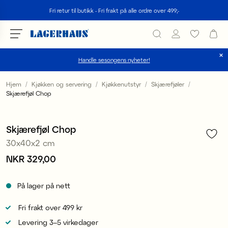
Søk
Fri retur til butikk - Fri frakt på alle ordre over 499;-
Handle sesongens nyheter!
velg språk / valuta
Hjem
Kjøkken og servering
Kjøkkenutstyr
Skjærefjøler
Skjærefjøl Chop
1
/
5
DK / EUR
FI / EUR
Skjærefjøl Chop
30x40x2 cm
NO / NKR
Pris
NKR 329,00
:
NKR 329,00
SE / SEK
På lager på nett
Fri frakt over 499 kr
Levering 3–5 virkedager