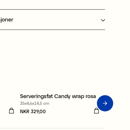
sjoner
Serveringsfat Candy wrap rosa
Champagn
35x4,6x14,5 cm
4-pakke, 27 c
Pris
NKR 329,00
:
NKR 329,00
Pris
NKR 556,0
:
NKR 