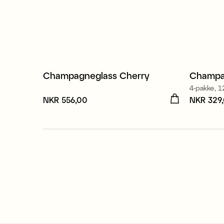
Champagneglass Cherry
Champag
4-pakke, 1
Pris
NKR 556,00
:
NKR 556,00
Pris
NKR 329
:
NK