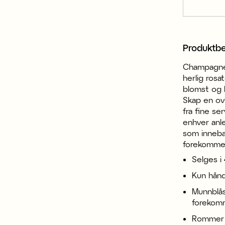
Produktbe
Champagneg
herlig ros
blomst og b
Skap en ov
fra fine ser
enhver anl
som innebær
forekomme
Selges i 
Kun hånd
Munnblåst
foreko
Rommer 