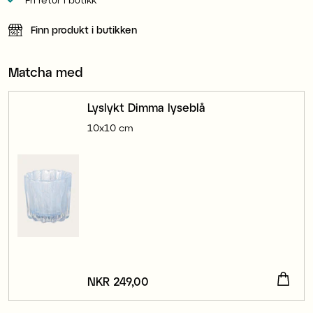
Finn produkt i butikken
Matcha med
Lyslykt Dimma lyseblå
10x10 cm
Pris
NKR 249,00
:
NKR 249,00