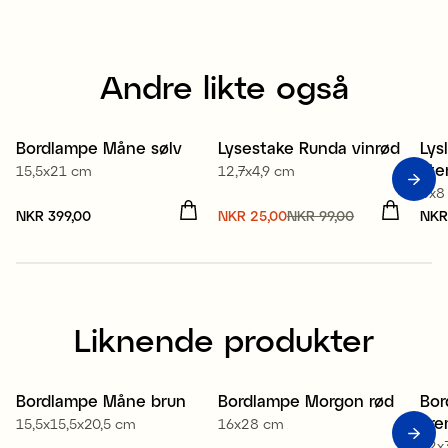
Andre likte også
Bordlampe Måne sølv
Lysestake Runda vinrød
Lys
Sale
lit
15,5x21 cm
12,7x4,9 cm
8x8
Pris
NKR 399,00
:
NKR 399,00
Nåværende pris
NKR 25,00
NKR 99,00
:
Pri
NKR
NKR 25,00
Forrige pris
:
NKR 99,00
Liknende produkter
Bordlampe Måne brun
Bordlampe Morgon rød
Bor
Nyhet
Sale
N
kre
15,5x15,5x20,5 cm
16x28 cm
32x