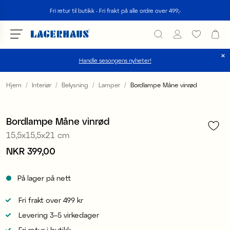
Søk
Fri retur til butikk - Fri frakt på alle ordre over 499;-
Handle sesongens nyheter!
velg språk / valuta
Hjem
Interiør
Belysning
Lamper
Bordlampe Måne vinrød
1
/
5
DK / EUR
Bordlampe Måne vinrød
FI / EUR
15,5x15,5x21 cm
NO / NKR
Pris
NKR 399,00
:
NKR 399,00
SE / SEK
På lager på nett
Fri frakt over 499 kr
Levering 3–5 virkedager
Fri retur i butikk