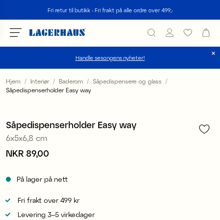
Søk
Fri retur til butikk - Fri frakt på alle ordre over 499;-
Handle sesongens nyheter!
velg språk / valuta
Hjem
Interiør
Baderom
Såpedispensere og glass
Såpedispenserholder Easy way
1
/
2
DK / EUR
FI / EUR
Såpedispenserholder Easy way
6x5x6,8 cm
NO / NKR
Pris
NKR 89,00
:
NKR 89,00
SE / SEK
På lager på nett
Fri frakt over 499 kr
Levering 3–5 virkedager