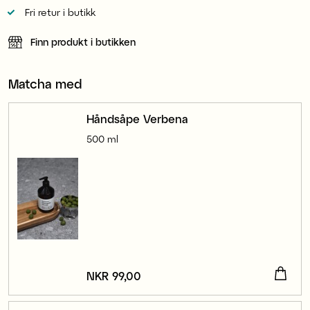
Fri retur i butikk
Finn produkt i butikken
Matcha med
Håndsåpe Verbena
500 ml
Pris
NKR 99,00
:
NKR 99,00