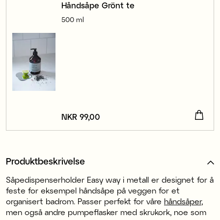
Håndsåpe Grönt te
500 ml
Pris
NKR 99,00
:
NKR 99,00
Produktbeskrivelse
Såpedispenserholder Easy way i metall er designet for å
feste for eksempel håndsåpe på veggen for et
organisert badrom. Passer perfekt for våre
håndsåper
,
men også andre pumpeflasker med skrukork, noe som