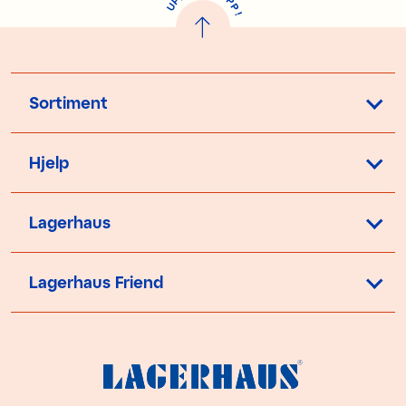
P
P
U
P
!
Sortiment
Hjelp
Lagerhaus
Lagerhaus Friend