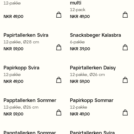
multi
12-pakke
12-pack
Pris
NKR 49,00
:
NKR 49,00
Pris
NKR 49,00
:
NKR 49,00
Papirtallerken Svira
Snacksbeger Kalasbra
12-pakke, Ø28 cm
6-pakke
Pris
NKR 59,00
:
NKR 59,00
Pris
NKR 39,00
:
NKR 39,00
Papirkopp Svira
Papirtallerken Daisy
12-pakke
12-pakke, Ø26 cm
Pris
NKR 49,00
:
NKR 49,00
Pris
NKR 59,00
:
NKR 59,00
Papptallerken Sommer
Papirkopp Sommar
12-pakke, Ø26 cm
12-pakke
Pris
NKR 59,00
:
NKR 59,00
Pris
NKR 49,00
:
NKR 49,00
Papptallerken Sommar
Papirtallerken Svira