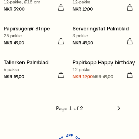
12-pakke, Ø18 cm
12-pakke
Pris
NKR 39,00
:
NKR 39,00
Pris
NKR 19,00
:
NKR 19,00
Papirsugerør Stripe
Serveringsfat Palmblad
25-pakke
3-pakke
Pris
NKR 49,00
:
NKR 49,00
Pris
NKR 49,00
:
NKR 49,00
Tallerken Palmblad
Papirkopp Happy birthday
Sale
6-pakke
12-pakke
Pris
NKR 59,00
:
NKR 59,00
Nåværende pris
NKR 19,00
NKR 49,00
:
NKR 19,00
Forrige pris
:
NKR 49,00
Page
1
of
2
P
U
P
U
P