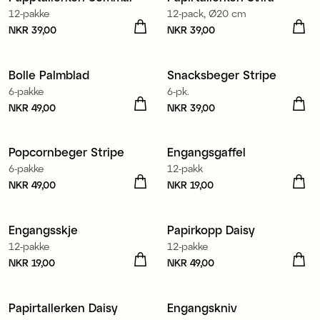
12-pakke
12-pack, Ø20 cm
Pris
NKR 39,00
:
NKR 39,00
Pris
NKR 39,00
:
NKR 39,00
Bolle Palmblad
Snacksbeger Stripe
6-pakke
6-pk.
Pris
NKR 49,00
:
NKR 49,00
Pris
NKR 39,00
:
NKR 39,00
Popcornbeger Stripe
Engangsgaffel
6-pakke
12-pakk
Pris
NKR 49,00
:
NKR 49,00
Pris
NKR 19,00
:
NKR 19,00
Engangsskje
Papirkopp Daisy
12-pakke
12-pakke
Pris
NKR 19,00
:
NKR 19,00
Pris
NKR 49,00
:
NKR 49,00
Papirtallerken Daisy
Engangskniv