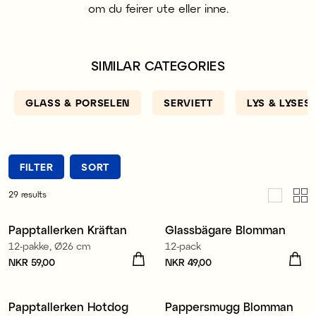
om du feirer ute eller inne.
SIMILAR CATEGORIES
GLASS & PORSELEN
SERVIETT
LYS & LYSES
FILTER
SORT
29
results
Papptallerken Kräftan
Glassbägare Blomman
Nyhet
12-pakke, Ø26 cm
12-pack
Pris
NKR 59,00
:
NKR 59,00
Pris
NKR 49,00
:
NKR 49,00
Papptallerken Hotdog
Pappersmugg Blomman