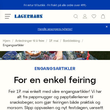
Søk
Fri retur til butikk - Fri frakt på alle ordre over 499;-
Handle sesongens nyheter!
velg språk / valuta
Hjem
Anledninger til å feire
17. mai
Borddekking
Engangsartikler
DK / EUR
FI / EUR
ENGANGSARTIKLER
NO / NKR
For en enkel feiring
SE / SEK
Feir 17. mai enkelt med våre engangsartikler! Vi har
alt fra pappmugger og papptallerkener til
snacksbeger, som gjør feiringen både praktisk og
morsom. Slipp oppvasken og nyt festdagen, uansett