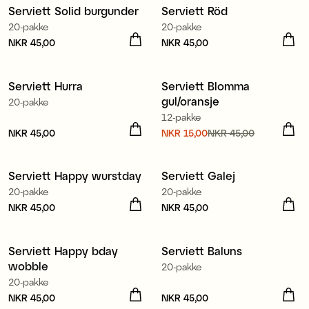
Serviett Solid burgunder
Serviett Röd
3 for 99 kr
3 for 99 kr
20-pakke
20-pakke
Pris
NKR 45,00
:
NKR 45,00
Pris
NKR 45,00
:
NKR 45,00
Produsert i Europa
Produsert i Europa
Serviett Hurra
Serviett Blomma
3 for 99 kr
Sale
gul/oransje
20-pakke
12-pakke
Pris
NKR 45,00
:
NKR 45,00
Nåværende pris
NKR 15,00
NKR 45,00
:
NKR 15,00
Forrige pris
:
Produsert i Europa
Produsert i Europa
NKR 45,00
Serviett Happy wurstday
Serviett Galej
3 for 99 kr
3 for 99 kr
20-pakke
20-pakke
Pris
NKR 45,00
:
NKR 45,00
Pris
NKR 45,00
:
NKR 45,00
Produsert i Europa
Produsert i Europa
Serviett Happy bday
Serviett Baluns
3 for 99 kr
3 for 99 kr
wobble
20-pakke
20-pakke
Pris
NKR 45,00
:
NKR 45,00
Pris
NKR 45,00
:
NKR 45,00