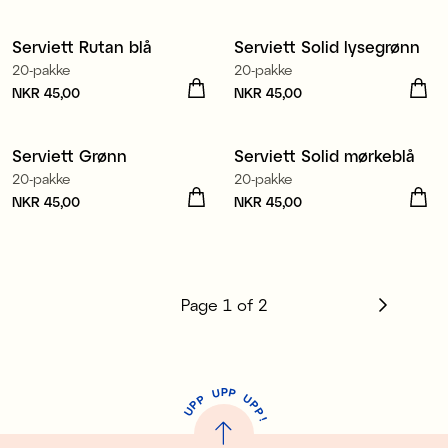
Produsert i Europa
Produsert i Europa
Serviett Rutan blå
Serviett Solid lysegrønn
3 for 99 kr
3 for 99 kr
20-pakke
20-pakke
Pris
NKR 45,00
:
NKR 45,00
Pris
NKR 45,00
:
NKR 45,00
Produsert i Europa
Produsert i Europa
Serviett Grønn
Serviett Solid mørkeblå
3 for 99 kr
3 for 99 kr
20-pakke
20-pakke
Pris
NKR 45,00
:
NKR 45,00
Pris
NKR 45,00
:
NKR 45,00
Page
1
of
2
P
U
P
U
P
P
P
U
P
!