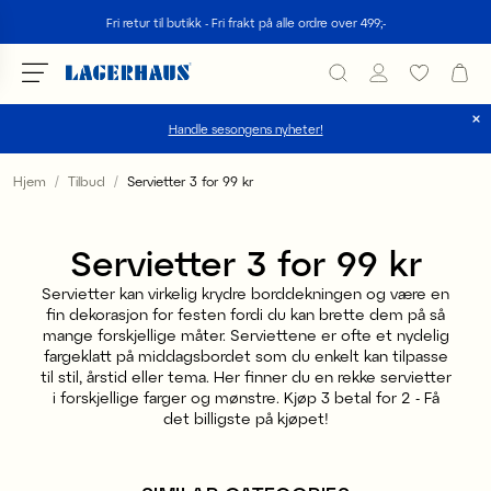
Søk
Fri retur til butikk - Fri frakt på alle ordre over 499;-
Handle sesongens nyheter!
velg språk / valuta
Hjem
Tilbud
Servietter 3 for 99 kr
DK / EUR
Servietter 3 for 99 kr
FI / EUR
Servietter kan virkelig krydre borddekningen og være en
NO / NKR
fin dekorasjon for festen fordi du kan brette dem på så
mange forskjellige måter. Serviettene er ofte et nydelig
fargeklatt på middagsbordet som du enkelt kan tilpasse
SE / SEK
til stil, årstid eller tema. Her finner du en rekke servietter
i forskjellige farger og mønstre. Kjøp 3 betal for 2 - Få
det billigste på kjøpet!