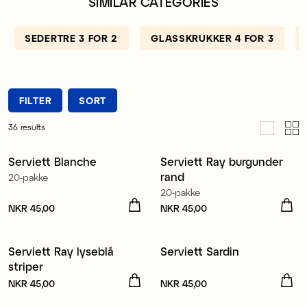
SIMILAR CATEGORIES
SEDERTRE 3 FOR 2
GLASSKRUKKER 4 FOR 3
FILTER
SORT
36
results
Produsert i Europa
Produsert i Europa
Serviett Blanche
Serviett Ray burgunder
Nyhet
Nyhet
rand
20-pakke
3 for 99 kr
3 for 99 kr
20-pakke
Pris
NKR 45,00
:
NKR 45,00
Pris
NKR 45,00
:
NKR 45,00
Produsert i Europa
Produsert i Europa
Serviett Ray lyseblå
Serviett Sardin
3 for 99 kr
3 for 99 kr
striper
Pris
NKR 45,00
:
NKR 45,00
Pris
NKR 45,00
:
NKR 45,00
Tillverkad i Europa
Produsert i Europa