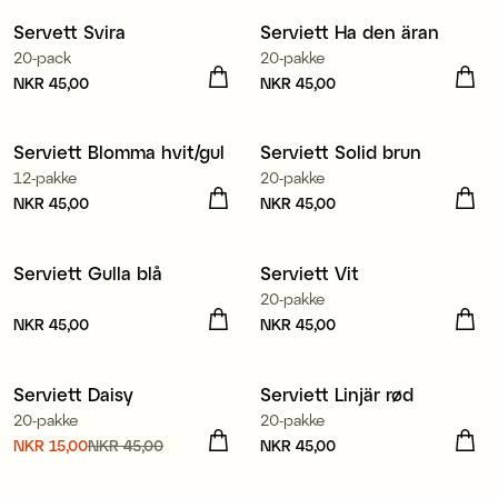
Servett Svira
Serviett Ha den äran
3 för 99 kr
3 for 99 kr
20-pack
20-pakke
Pris
NKR 45,00
:
NKR 45,00
Pris
NKR 45,00
:
NKR 45,00
Produsert i Europa
Produsert i Europa
Serviett Blomma hvit/gul
Serviett Solid brun
3 for 99 kr
3 for 99 kr
12-pakke
20-pakke
Pris
NKR 45,00
:
NKR 45,00
Pris
NKR 45,00
:
NKR 45,00
Produsert i Europa
Serviett Gulla blå
Serviett Vit
3 for 99 kr
3 for 99 kr
20-pakke
Pris
NKR 45,00
:
NKR 45,00
Pris
NKR 45,00
:
NKR 45,00
Produsert i Europa
Produsert i Europa
Serviett Daisy
Serviett Linjär rød
Sale
20-pakke
20-pakke
Nåværende pris
NKR 15,00
NKR 45,00
:
Pris
NKR 45,00
:
NKR 45,00
NKR 15,00
Forrige pris
:
Tillverkad i Europa
Produsert i Europa
NKR 45,00