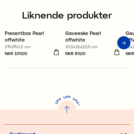
Liknende produkter
Presentbox Pearl
Gaveeske Pearl
Gav
offwhite
offwhite
off
27x37x12 cm
20,5x26x10,5 cm
15x
Pris
NKR 109,00
:
NKR 109,00
Pris
NKR 89,00
:
NKR 89,00
Pri
NKR
P
U
P
U
P
P
P
U
P
!