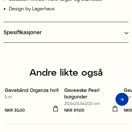
Design by Lagerhaus
Spesifikasjoner
Andre likte også
Re
Gavebånd Organza hvit
Gaveeske Pearl
Gav
4 for 3
4
burgunder
5 m
5 m
20,5x25,5x10,5 cm
Pris
NKR 35,00
:
NKR 35,00
Pris
NKR 89,00
:
NKR 89,00
Pri
NKR