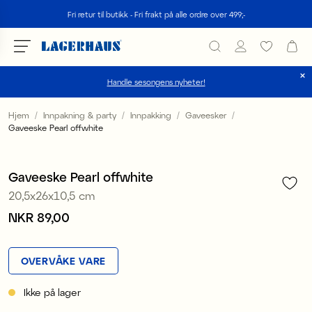
Søk
Fri retur til butikk - Fri frakt på alle ordre over 499;-
Handle sesongens nyheter!
velg språk / valuta
Hjem
Innpakning & party
Innpakking
Gaveesker
Gaveeske Pearl offwhite
1
/
5
DK / EUR
FI / EUR
Gaveeske Pearl offwhite
20,5x26x10,5 cm
NO / NKR
Pris
NKR 89,00
:
NKR 89,00
SE / SEK
OVERVÅKE VARE
Ikke på lager