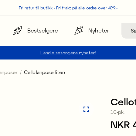
Fri retur til butikk - Fri frakt på alle ordre over 499;-
Søk
Bestselgere
Nyheter
Handle sesongens nyheter!
fanposer
Cellofanpose liten
Cello
10-pk.
Pris
NKR 
: