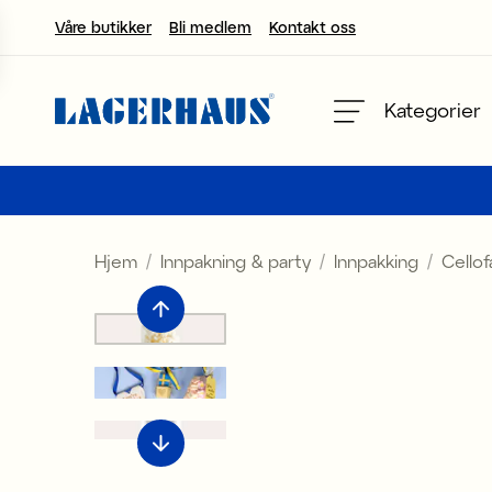
Våre butikker
Bli medlem
Kontakt oss
velg språk / valuta
Kategorier
DK / EUR
FI / EUR
Hjem
Innpakning & party
Innpakking
Cello
NO / NKR
SE / SEK