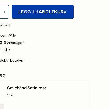
LEGG I HANDLEKURV
på nett
 over 499 kr
 3–5 virkedager
i butikk
odukt i butikken
med
Gavebånd Satin rosa
5 m