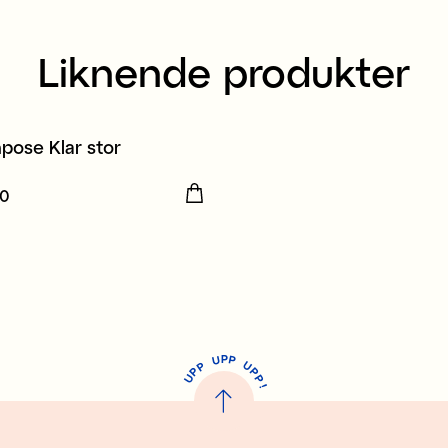
Liknende produkter
npose Klar stor
00
R 49,00
P
U
P
U
P
P
P
U
P
!