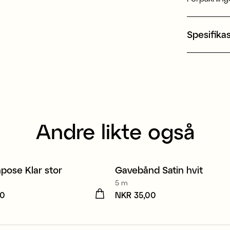
Spesifika
Andre likte også
Resirkulert polyester
npose Klar stor
Gavebånd Satin hvit
4 for 3
5 m
00
R 49,00
Pris
NKR 35,00
:
NKR 35,00