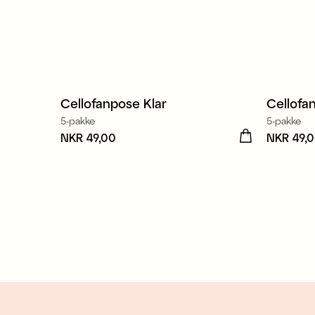
Cellofanpose Klar
Cellofa
5-pakke
5-pakke
Pris
NKR 49,00
:
NKR 49,00
Pris
NKR 49,
:
NK