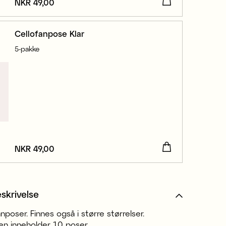
Pris
NKR 49,00
:
NKR 49,00
Cellofanpose Klar
5-pakke
Pris
NKR 49,00
:
NKR 49,00
skrivelse
nposer. Finnes også i større størrelser.
en inneholder 10 poser.