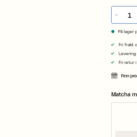
På lager 
Fri frakt
Levering
Fri retur 
Finn pr
Matcha 