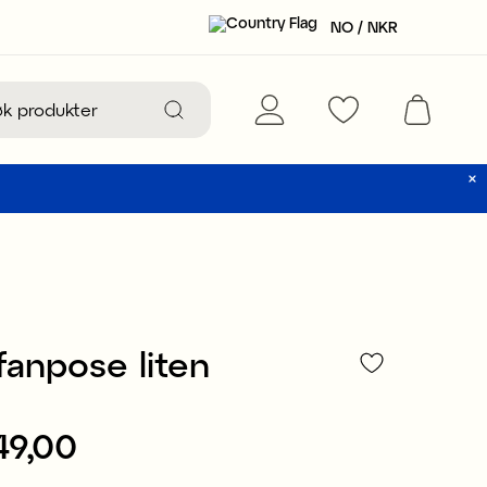
NO / NKR
fanpose liten
49,00
NKR 49,00