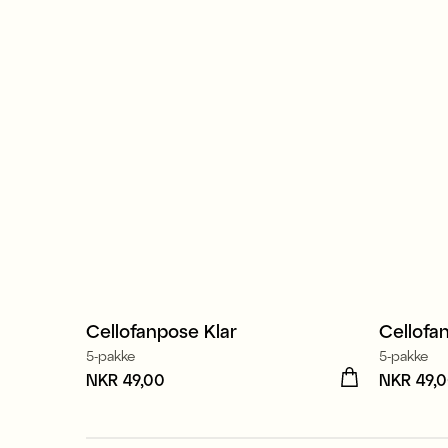
Cellofanpose Klar
Cellofa
5-pakke
5-pakke
Pris
NKR 49,00
:
NKR 49,00
Pris
NKR 49,
:
NK