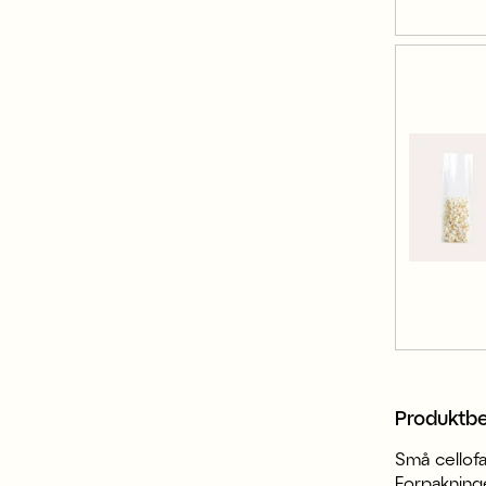
Produktbe
Små cellofa
Forpakning