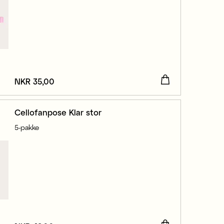
Pris
NKR 35,00
:
NKR 35,00
Cellofanpose Klar stor
5-pakke