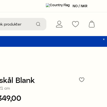
NO / NKR
skål Blank
21 cm
349,00
NKR 349,00