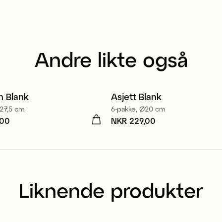
Andre likte også
n Blank
Asjett Blank
Ø27,5 cm
6-pakke, Ø20 cm
,00
R 299,00
Pris
NKR 229,00
:
NKR 229,00
Liknende produkter