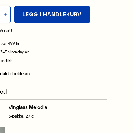
LEGG I HANDLEKURV
på nett
 over 499 kr
 3–5 virkedager
i butikk
odukt i butikken
med
Vinglass Melodia
6-pakke, 27 cl