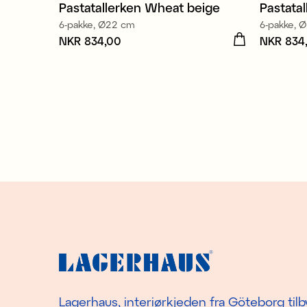
Pastatallerken Wheat beige
Pastata
6-pakke, Ø22 cm
6-pakke, 
Pris
NKR 834,00
:
NKR 834,00
Pris
NKR 834
:
NK
Lagerhaus, interiørkjeden fra Göteborg tilb