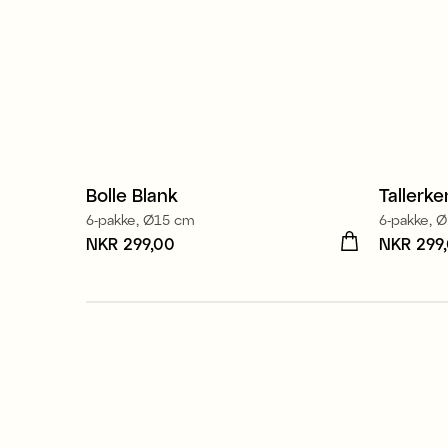
Bolle Blank
Tallerke
6-pakke, Ø15 cm
6-pakke, 
Pris
NKR 299,00
:
NKR 299,00
Pris
NKR 299
:
NK