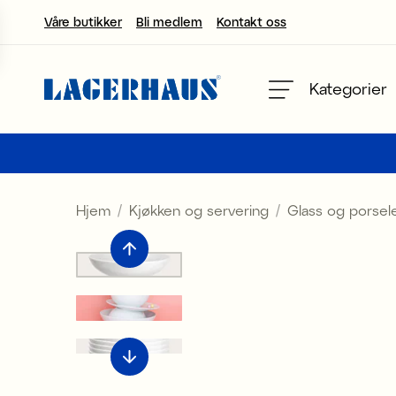
Våre butikker
Bli medlem
Kontakt oss
velg språk / valuta
Kategorier
DK / EUR
FI / EUR
Hjem
Kjøkken og servering
Glass og porsel
NO / NKR
SE / SEK