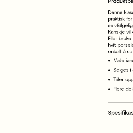
Produktbe
Denne klass
praktisk fo
selvfølgeli
Kanskje vil
Eller bruk
hvit porsel
enkelt å se
Materiale
Selges i 
Tåler op
Flere de
Spesifika