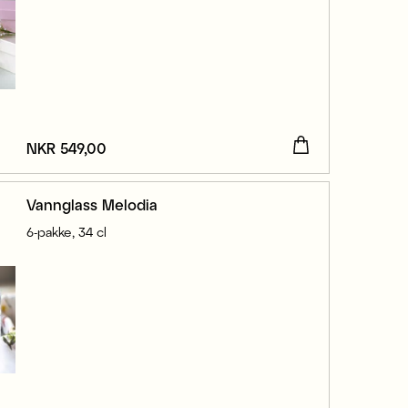
Pris
NKR 549,00
:
NKR 549,00
Vannglass Melodia
6-pakke, 34 cl