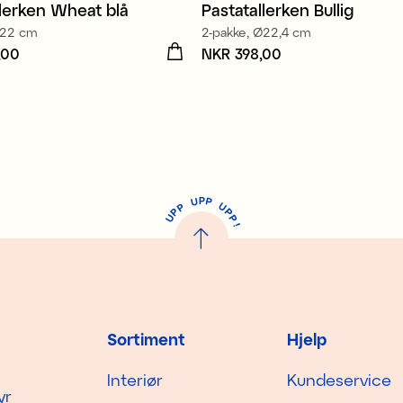
llerken Wheat blå
Pastatallerken Bullig
Nyhet
Ø22 cm
2-pakke, Ø22,4 cm
,00
R 834,00
Pris
NKR 398,00
:
NKR 398,00
P
U
P
U
P
P
P
U
P
!
Sortiment
Hjelp
Interiør
Kundeservice
yr