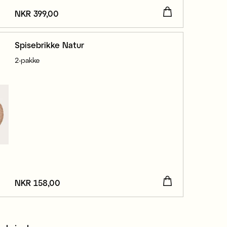
Pris
NKR 399,00
:
NKR 399,00
Spisebrikke Natur
2-pakke
Pris
NKR 158,00
:
NKR 158,00