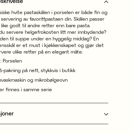
skrivelse
iske hvite pastaskålen i porselen er både fin og
r servering av favorittpastaen din. Skålen passer
g like godt til andre retter enn bare pasta.
 du servere helgefrokosten litt mer innbydende?
e den til suppe under en hyggelig middag? En
ensskål er et must i kjøkkenskapet og gjør det
rvere ulike retter på en elegant måte.
: Porselen
6-pakning på nett, stykkvis i butikk
pvaskmaskin og mikrobølgeovn
ler finnes i samme serie
sjoner