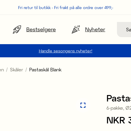
Fri retur til butikk - Fri frakt på alle ordre over 499;-
Søk
Bestselgere
Nyheter
Handle sesongens nyheter!
en
Skåler
Pastaskål Blank
Pasta
6-pakke, Ø
Pris
NKR 
: