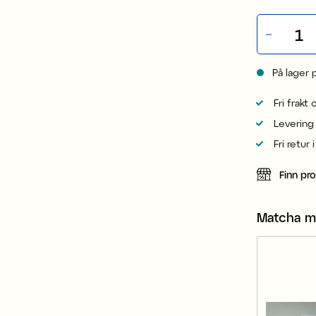
På lager 
Fri frakt
Levering
Fri retur 
Finn pr
Matcha 