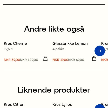
Andre likte også
Krus Cherrie
Glassbrikke Lemon
Kru
Sale
Sale
S
19,6 cl
4-pakke
45,8
Nåværende pris
NKR 39,00
NKR 129,00
:
Nåværende pris
NKR 19,00
NKR 69,00
:
Nåv
NKR
NKR 39,00
Forrige pris
:
NKR 19,00
Forrige pris
:
NKR
NKR 129,00
NKR 69,00
NKR
Liknende produkter
Krus Citron
Krus Lyllos
Kru
Sale
Sale