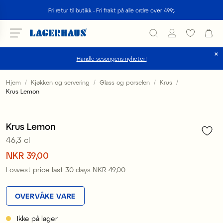
Søk
Fri retur til butikk - Fri frakt på alle ordre over 499;-
Handle sesongens nyheter!
velg språk / valuta
Hjem
Kjøkken og servering
Glass og porselen
Krus
Krus Lemon
1
/
3
DK / EUR
Sale
FI / EUR
Krus Lemon
46,3 cl
NO / NKR
Pris
NKR 39,00
:
NKR 39,00
SE / SEK
Lowest price last 30 days
NKR 49,00
Pris
:
NKR 49,00
OVERVÅKE VARE
Ikke på lager