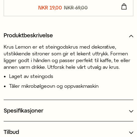
Nåværende pris
NKR 19,00
NKR 69,00
:
NKR 19,00
Forrige pris
:
NKR 69,00
Produktbeskrivelse
Krus Lemon er et steingodskrus med dekorative,
utstikkende sitroner som gir et lekent uttrykk. Formen
ligger godt i hånden og passer perfekt til kaffe, te eller
annen varm drikke. Utforsk hele vårt utvalg av krus.
Laget av steingods
Tåler mikrobølgeovn og oppvaskmaskin
Spesifikasjoner
Tilbud