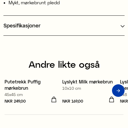
Mykt, mørkebrunt pledd
Spesifikasjoner
Andre likte også
Putetrekk Puffig
Lyslykt Milk mørkebrun
Lys
mørkebrun
lit
10x10 cm
45x45 cm
8x8
Pris
NKR 249,00
:
NKR 249,00
Pris
NKR 169,00
:
NKR 169,00
Pri
NKR