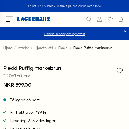
Søk
Fri retur til butikk - Fri frakt på alle ordre over 499;-
Handle sesongens nyheter!
velg språk / valuta
Hjem
Interiør
Hjemtekstil
Pledd
Pledd Puffig mørkebrun
1
/
6
DK / EUR
Pledd Puffig mørkebrun
FI / EUR
120x160 cm
NO / NKR
Pris
NKR 599,00
:
NKR 599,00
SE / SEK
På lager på nett
Fri frakt over 499 kr
Levering 3–5 virkedager
Fri retur i butikk