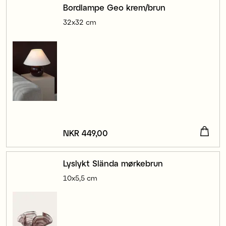
Bordlampe Geo krem/brun
32x32 cm
Pris
NKR 449,00
:
NKR 449,00
Lyslykt Slända mørkebrun
10x5,5 cm