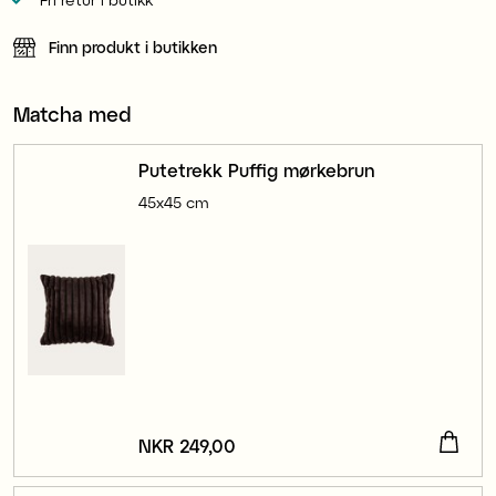
Finn produkt i butikken
Matcha med
Putetrekk Puffig mørkebrun
45x45 cm
Pris
NKR 249,00
:
NKR 249,00