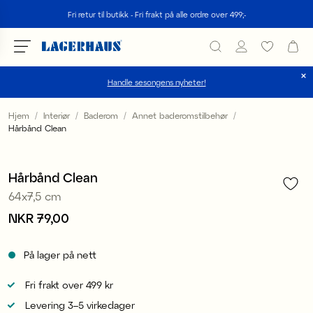
Søk
Fri retur til butikk - Fri frakt på alle ordre over 499;-
Handle sesongens nyheter!
velg språk / valuta
Hjem
Interiør
Baderom
Annet baderomstilbehør
Hårbånd Clean
1
/
3
DK / EUR
FI / EUR
Hårbånd Clean
64x7,5 cm
NO / NKR
Pris
NKR 79,00
:
NKR 79,00
SE / SEK
På lager på nett
Fri frakt over 499 kr
Levering 3–5 virkedager