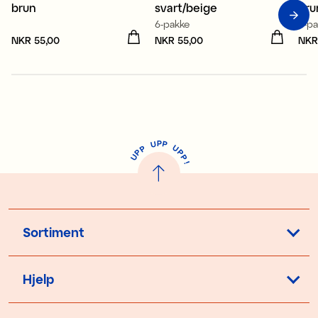
brun
svart/beige
bru
6-pakke
6-p
Pris
NKR 55,00
:
NKR 55,00
Pris
NKR 55,00
:
NKR 55,00
Pri
NKR
P
U
P
U
P
P
P
U
P
!
Sortiment
Hjelp