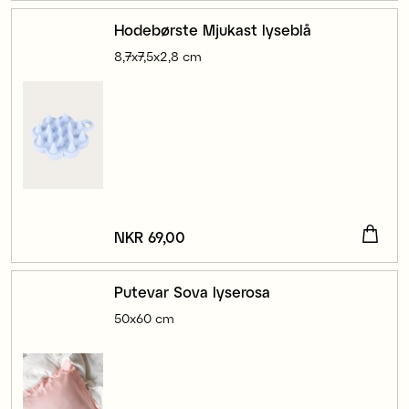
Hodebørste Mjukast lyseblå
8,7x7,5x2,8 cm
Pris
NKR 69,00
:
NKR 69,00
Putevar Sova lyserosa
50x60 cm