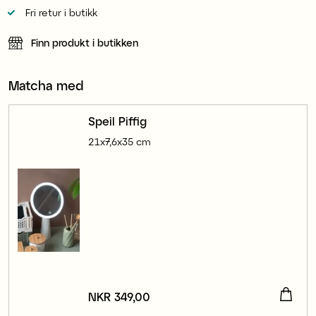
Fri retur i butikk
Finn produkt i butikken
Matcha med
Speil Piffig
21x7,6x35 cm
Pris
NKR 349,00
:
NKR 349,00