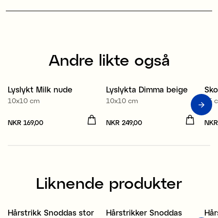
Andre likte også
Lyslykt Milk nude
Lyslykta Dimma beige
Sko
10x10 cm
10x10 cm
55 
Pris
NKR 169,00
:
NKR 169,00
Pris
NKR 249,00
:
NKR 249,00
Pri
NKR
Liknende produkter
Hårstrikk Snoddas stor
Hårstrikker Snoddas
Hår
Nyhet
N